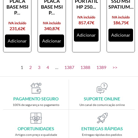
PLACA
PLACA
PORTATIL
SSD MSI
Placas gráficas
BASE MSI
BASE MSI
HP 250...
SPATIUM...
Processadores
P...
P...
IVA incluido
IVA incluido
SAIS
857,47
€
186,75
€
IVA incluido
IVA incluido
231,62
€
340,87
€
Ventoínhas
Adicionar
Adicionar
Adicionar
Adicionar
Computadores
All-in-One
Mini-PCs
1
2
3
4
…
1387
1388
1389
>>
Outros computadores
Portáteis
Torres
PAGAMENTO SEGURO
SUPORTE ONLINE
Gaming
100% de segurança no pagamento
Um canal de comunicação online
Acessórios gaming
Cadeiras gaming
OPORTUNIDADES
ENTREGAS RÁPIDAS
Merchandising
Artigos com preço e qualidade
Entregas rápidas dos pedidos