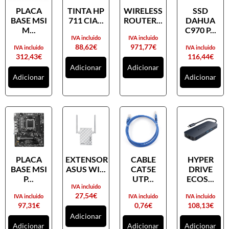
Ratos
PLACA
TINTA HP
WIRELESS
SSD
Tablets digitalizadores
BASE MSI
711 CIA...
ROUTER...
DAHUA
M...
C970 P...
Tapetes de ratos
IVA incluido
IVA incluido
88,62
€
971,77
€
IVA incluido
IVA incluido
Teclados
312,43
€
116,44
€
Adicionar
Adicionar
Webcams
Adicionar
Adicionar
Armazenamento
Cartões de memória
CDs, DVDs e Cassetes
Discos externos
Discos internos
PLACA
EXTENSOR
CABLE
HYPER
Discos SSD
BASE MSI
ASUS WI...
CAT5E
DRIVE
P...
UTP...
ECOS...
NAS
IVA incluido
27,54
€
IVA incluido
IVA incluido
IVA incluido
Outros equipamentos de armazenamento
97,31
€
0,76
€
108,13
€
Pendrives
Adicionar
Adicionar
Adicionar
Adicionar