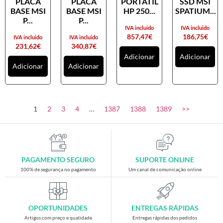
PLACA
PLACA
PORTATIL
SSD MSI
Placas gráficas
BASE MSI
BASE MSI
HP 250...
SPATIUM...
Processadores
P...
P...
IVA incluido
IVA incluido
SAIS
857,47
€
186,75
€
IVA incluido
IVA incluido
231,62
€
340,87
€
Ventoínhas
Adicionar
Adicionar
Adicionar
Adicionar
Computadores
All-in-One
Mini-PCs
1
2
3
4
…
1387
1388
1389
>>
Outros computadores
Portáteis
Torres
PAGAMENTO SEGURO
SUPORTE ONLINE
Gaming
100% de segurança no pagamento
Um canal de comunicação online
Acessórios gaming
Cadeiras gaming
OPORTUNIDADES
ENTREGAS RÁPIDAS
Merchandising
Artigos com preço e qualidade
Entregas rápidas dos pedidos