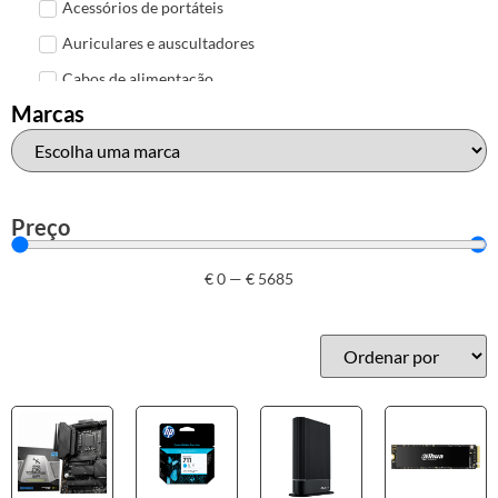
Acessórios de portáteis
Auriculares e auscultadores
Cabos de alimentação
Marcas
Colunas de Som
Hubs
Leitores de cartões
Mais acessórios USB
Preço
Malas, mochilas e bolsas
€
0
—
€
5685
Marcas
Brother
Canon
Epson
HP
Outros acessórios de informática