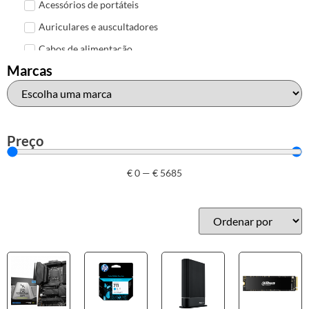
Acessórios de portáteis
Auriculares e auscultadores
Cabos de alimentação
Marcas
Colunas de Som
Hubs
Leitores de cartões
Mais acessórios USB
Preço
Malas, mochilas e bolsas
€
0
—
€
5685
Marcas
Brother
Canon
Epson
HP
Outros acessórios de informática