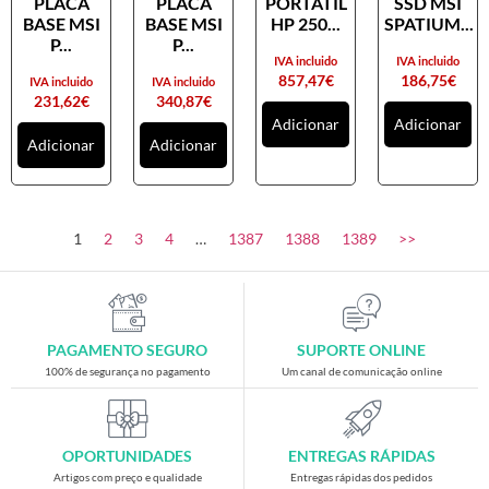
PLACA
PLACA
PORTATIL
SSD MSI
Placas gráficas
BASE MSI
BASE MSI
HP 250...
SPATIUM...
Processadores
P...
P...
IVA incluido
IVA incluido
SAIS
857,47
€
186,75
€
IVA incluido
IVA incluido
231,62
€
340,87
€
Ventoínhas
Adicionar
Adicionar
Adicionar
Adicionar
Computadores
All-in-One
Mini-PCs
1
2
3
4
…
1387
1388
1389
>>
Outros computadores
Portáteis
Torres
PAGAMENTO SEGURO
SUPORTE ONLINE
Gaming
100% de segurança no pagamento
Um canal de comunicação online
Acessórios gaming
Cadeiras gaming
OPORTUNIDADES
ENTREGAS RÁPIDAS
Merchandising
Artigos com preço e qualidade
Entregas rápidas dos pedidos