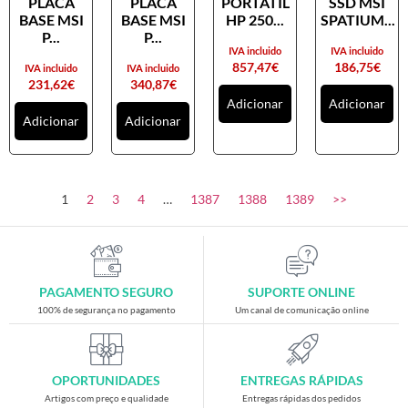
PLACA
PLACA
PORTATIL
SSD MSI
Placas gráficas
BASE MSI
BASE MSI
HP 250...
SPATIUM...
Processadores
P...
P...
IVA incluido
IVA incluido
SAIS
857,47
€
186,75
€
IVA incluido
IVA incluido
231,62
€
340,87
€
Ventoínhas
Adicionar
Adicionar
Adicionar
Adicionar
Computadores
All-in-One
Mini-PCs
1
2
3
4
…
1387
1388
1389
>>
Outros computadores
Portáteis
Torres
PAGAMENTO SEGURO
SUPORTE ONLINE
Gaming
100% de segurança no pagamento
Um canal de comunicação online
Acessórios gaming
Cadeiras gaming
OPORTUNIDADES
ENTREGAS RÁPIDAS
Merchandising
Artigos com preço e qualidade
Entregas rápidas dos pedidos