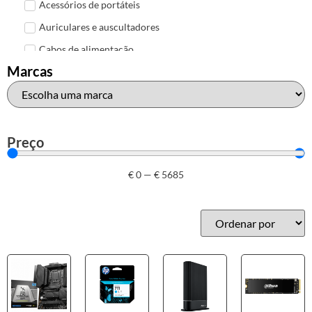
Acessórios de portáteis
Auriculares e auscultadores
Cabos de alimentação
Marcas
Colunas de Som
Hubs
Leitores de cartões
Mais acessórios USB
Preço
Malas, mochilas e bolsas
€
0
—
€
5685
Marcas
Brother
Canon
Epson
HP
Outros acessórios de informática