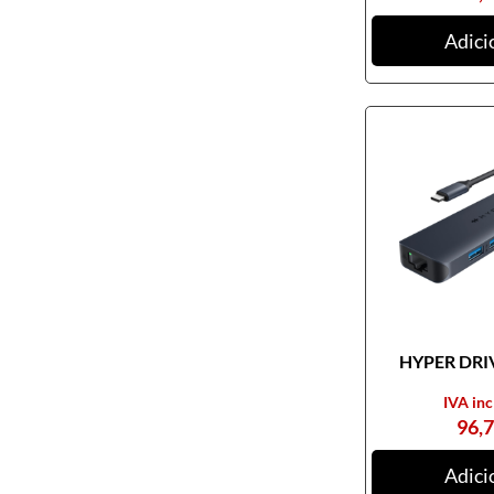
Ratos
Adici
Tablets digitalizadores
Tapetes de ratos
Teclados
Webcams
Armazenamento
Cartões de memória
CDs, DVDs e Cassetes
Discos externos
Discos internos
HYPER DRIV
Discos SSD
IVA inc
NAS
96,
Outros equipamentos de
armazenamento
Adici