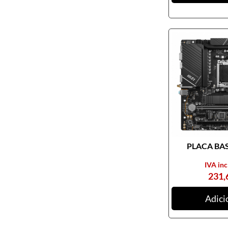
Pendrives
Cabos e adaptadores
Componentes PC
Armários rack
Caixas de PC
Coolers
Docking Station
Ferramentas
Fontes de alimentação
PLACA BASE
Memória RAM
Motherboards
IVA inc
231,
Outros componentes de PC
Pastas térmicas
Adici
Placas de som