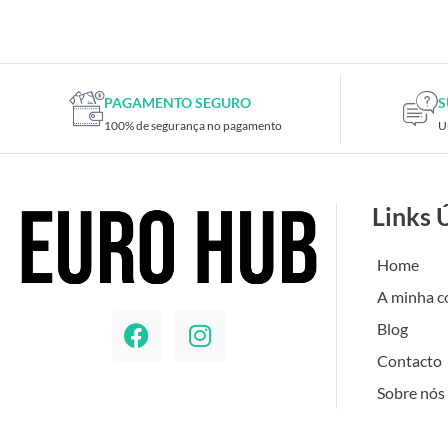
Placas de TV
Placas gráficas
Processadores
SAIS
PAGAMENTO SEGURO
S
100% de segurança no pagamento
U
Ventoínhas
Computadores
All-in-One
Links 
Mini-PCs
Outros computadores
Home
Portáteis
A minha c
Torres
Blog
Gaming
Contacto
Acessórios gaming
Sobre nós
Cadeiras gaming