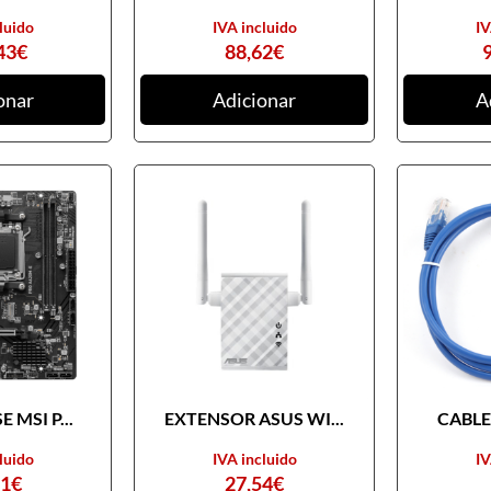
luido
IVA incluido
IV
43
€
88,62
€
onar
Adicionar
A
 MSI P...
EXTENSOR ASUS WI...
CABLE 
luido
IVA incluido
IV
31
€
27,54
€