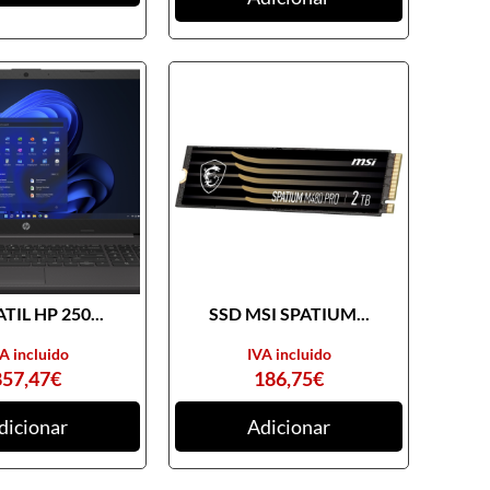
TIL HP 250...
SSD MSI SPATIUM...
A incluido
IVA incluido
857,47
€
186,75
€
dicionar
Adicionar