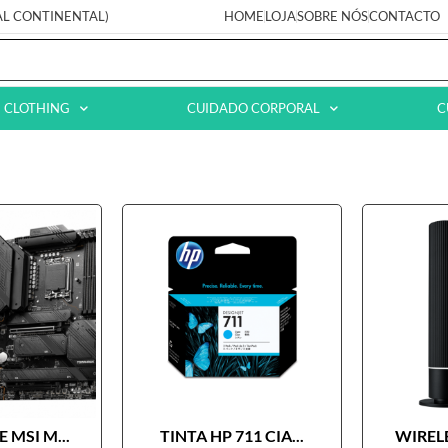
AL CONTINENTAL)
HOME
LOJA
SOBRE NÓS
CONTACTO
CLOTHING
CUIDADO CORPORAL
C
 MSI M...
TINTA HP 711 CIA...
WIRELE