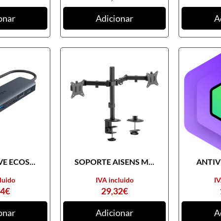
onar
Adicionar
A
E ECOS...
SOPORTE AISENS M...
ANTIVI
luido
IVA incluido
IV
74
€
29,32
€
onar
Adicionar
A