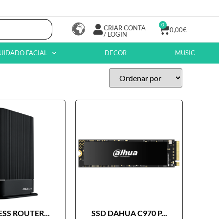
0
CRIAR CONTA
0,00
€
/ LOGIN
UIDADO FACIAL
DECOR
MUSIC
SS ROUTER...
SSD DAHUA C970 P...