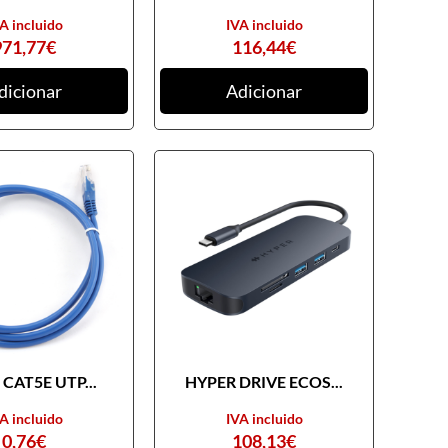
A incluido
IVA incluido
971,77
€
116,44
€
dicionar
Adicionar
CAT5E UTP...
HYPER DRIVE ECOS...
A incluido
IVA incluido
0,76
€
108,13
€