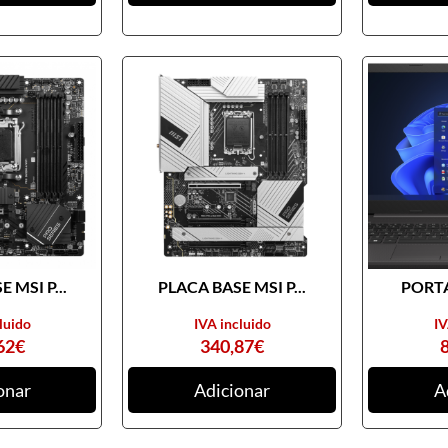
 MSI P...
PLACA BASE MSI P...
PORTA
luido
IVA incluido
IV
62
€
340,87
€
onar
Adicionar
A