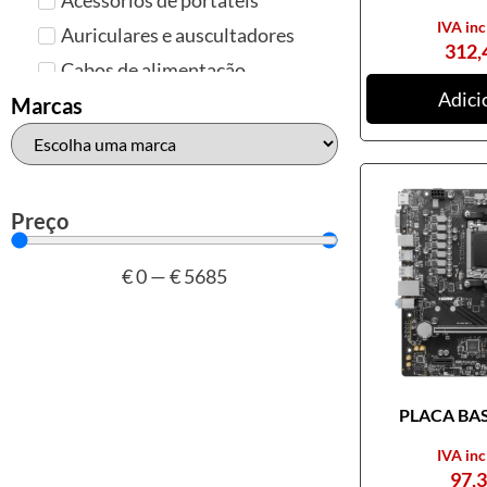
IVA inc
Auriculares e auscultadores
312,
Cabos de alimentação
Adici
Colunas de Som
Marcas
Hubs
Leitores de cartões
Mais acessórios USB
Preço
Malas, mochilas e bolsas
€
0
—
€
5685
Marcas
Brother
Canon
Epson
PLACA BASE
HP
Outros acessórios de
IVA inc
informática
97,