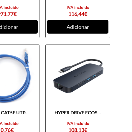
A incluido
IVA incluido
971,77
€
116,44
€
dicionar
Adicionar
CAT5E UTP...
HYPER DRIVE ECOS...
A incluido
IVA incluido
0,76
€
108,13
€