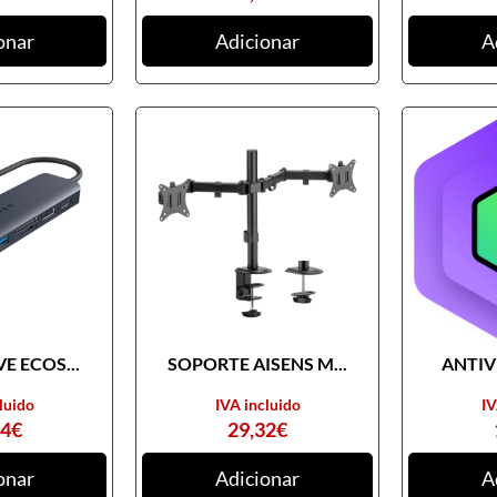
onar
Adicionar
A
E ECOS...
SOPORTE AISENS M...
ANTIVI
luido
IVA incluido
IV
74
€
29,32
€
onar
Adicionar
A