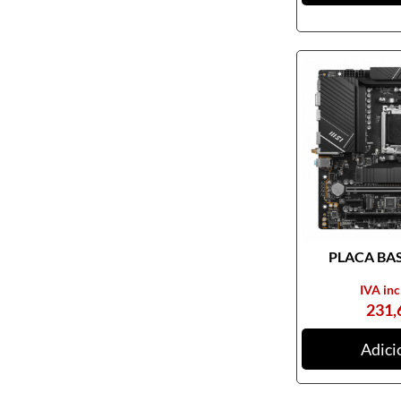
Pendrives
Cabos e adaptadores
Componentes PC
Armários rack
Caixas de PC
Coolers
Docking Station
Ferramentas
Fontes de alimentação
PLACA BASE
Memória RAM
Motherboards
IVA inc
231,
Outros componentes de PC
Pastas térmicas
Adici
Placas de som