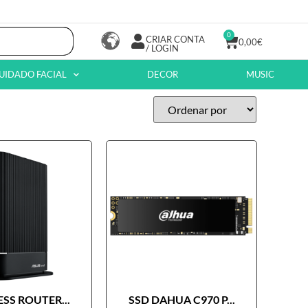
0
CRIAR CONTA
0,00
€
/ LOGIN
UIDADO FACIAL
DECOR
MUSIC
SS ROUTER...
SSD DAHUA C970 P...