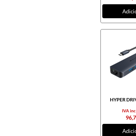
Ratos
Adici
Tablets digitalizadores
Tapetes de ratos
Teclados
Webcams
Armazenamento
Cartões de memória
CDs, DVDs e Cassetes
Discos externos
Discos internos
HYPER DRIV
Discos SSD
IVA inc
NAS
96,
Outros equipamentos de
armazenamento
Adici