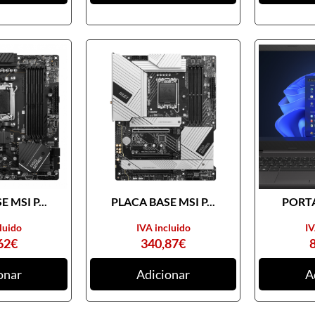
 MSI P...
PLACA BASE MSI P...
PORTA
luido
IVA incluido
IV
62
€
340,87
€
onar
Adicionar
A