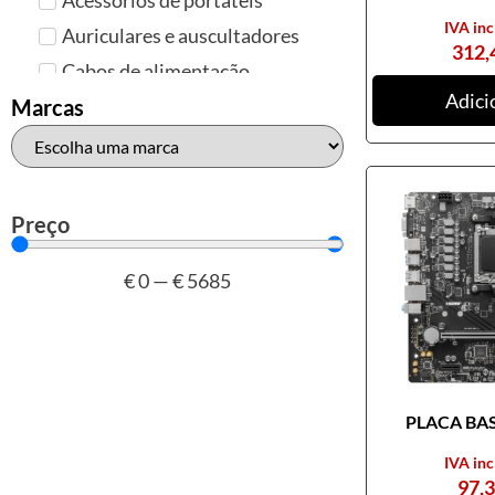
IVA inc
Auriculares e auscultadores
312,
Cabos de alimentação
Adici
Colunas de Som
Marcas
Hubs
Leitores de cartões
Mais acessórios USB
Preço
Malas, mochilas e bolsas
€
0
—
€
5685
Marcas
Brother
Canon
Epson
PLACA BASE
HP
Outros acessórios de
IVA inc
informática
97,