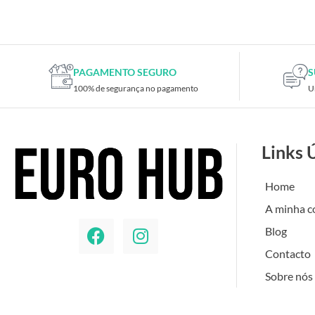
Placas de TV
Placas gráficas
Processadores
SAIS
PAGAMENTO SEGURO
S
100% de segurança no pagamento
U
Ventoínhas
Computadores
All-in-One
Links 
Mini-PCs
Outros computadores
Home
Portáteis
A minha c
Torres
Blog
Gaming
Contacto
Acessórios gaming
Sobre nós
Cadeiras gaming