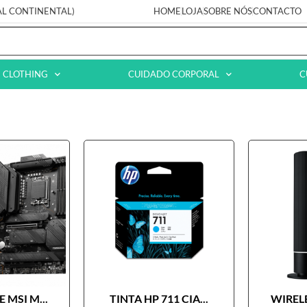
AL CONTINENTAL)
HOME
LOJA
SOBRE NÓS
CONTACTO
CLOTHING
CUIDADO CORPORAL
C
 MSI M...
TINTA HP 711 CIA...
WIRELE