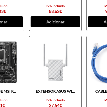
luido
IVA incluido
IV
43
€
88,62
€
onar
Adicionar
A
 MSI P...
EXTENSOR ASUS WI...
CABLE 
luido
IVA incluido
IV
31
€
27,54
€