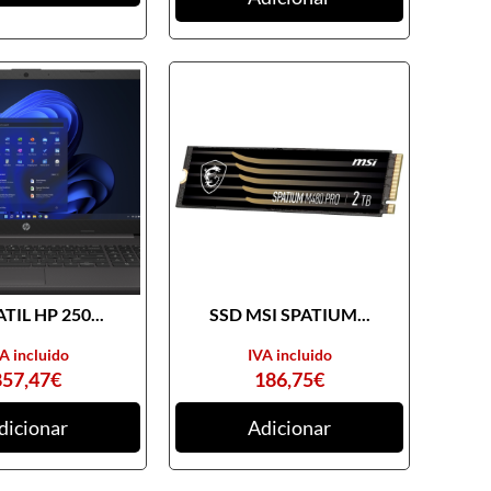
TIL HP 250...
SSD MSI SPATIUM...
A incluido
IVA incluido
857,47
€
186,75
€
dicionar
Adicionar