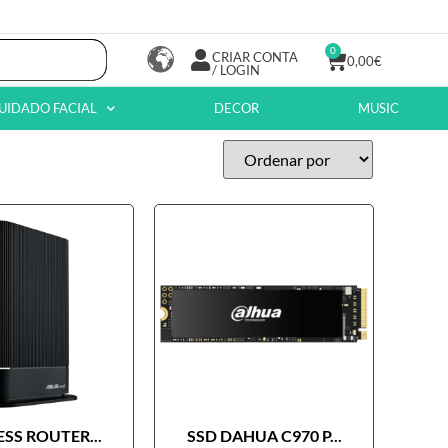
0
CRIAR CONTA
0,00
€
/ LOGIN
UIDADO FACIAL
DECOR
MUSIC
SS ROUTER...
SSD DAHUA C970 P...