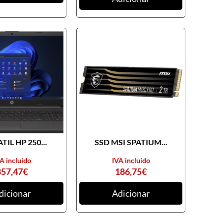
TIL HP 250...
SSD MSI SPATIUM...
A incluido
IVA incluido
857,47
€
186,75
€
dicionar
Adicionar