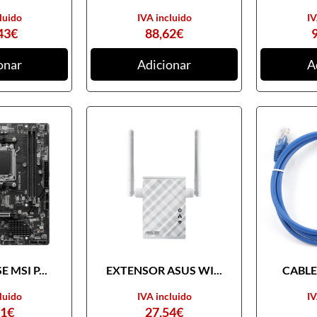
luido
IVA incluido
IV
43
€
88,62
€
onar
Adicionar
A
 MSI P...
EXTENSOR ASUS WI...
CABLE 
luido
IVA incluido
IV
31
€
27,54
€