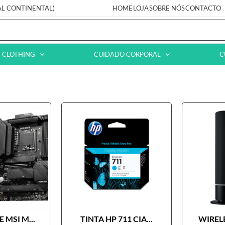
AL CONTINENTAL)
HOME
LOJA
SOBRE NÓS
CONTACTO
CLOTHING
CUIDADO CORPORAL
C
 MSI M...
TINTA HP 711 CIA...
WIRELE