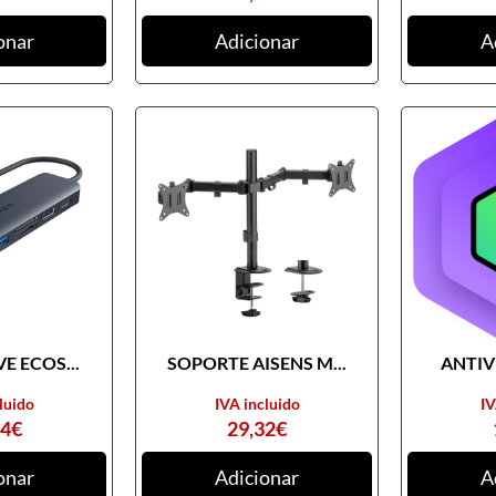
onar
Adicionar
A
E ECOS...
SOPORTE AISENS M...
ANTIVI
luido
IVA incluido
IV
74
€
29,32
€
onar
Adicionar
A