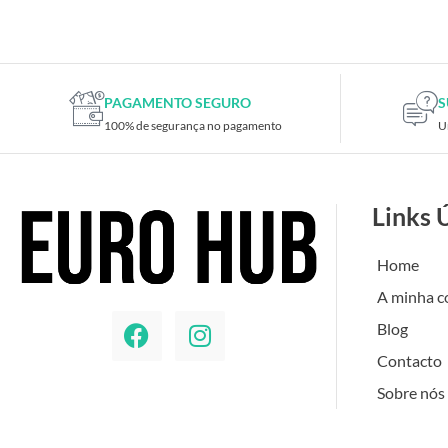
Placas de TV
Placas gráficas
Processadores
SAIS
PAGAMENTO SEGURO
S
100% de segurança no pagamento
U
Ventoínhas
Computadores
All-in-One
Links 
Mini-PCs
Outros computadores
Home
Portáteis
A minha c
Torres
Blog
Gaming
Contacto
Acessórios gaming
Sobre nós
Cadeiras gaming