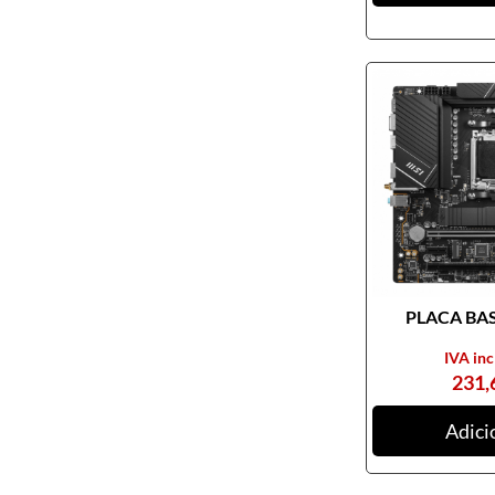
Pendrives
Cabos e adaptadores
Componentes PC
Armários rack
Caixas de PC
Coolers
Docking Station
Ferramentas
Fontes de alimentação
PLACA BASE
Memória RAM
Motherboards
IVA inc
231,
Outros componentes de PC
Pastas térmicas
Adici
Placas de som