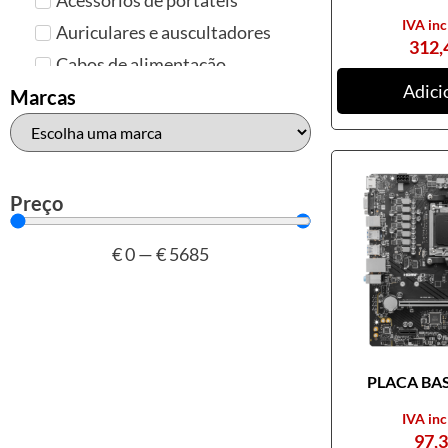
IVA inc
Auriculares e auscultadores
312,
Cabos de alimentação
Adici
Colunas de Som
Marcas
Hubs
Leitores de cartões
Mais acessórios USB
Preço
Malas, mochilas e bolsas
€
0
—
€
5685
Marcas
Brother
Canon
Epson
PLACA BASE
HP
Outros acessórios de
IVA inc
informática
97,