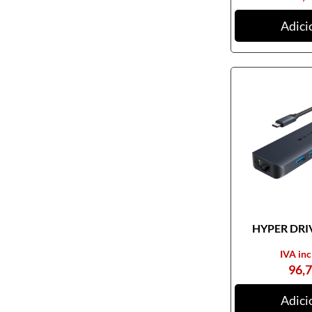
Ratos
Adici
Tablets digitalizadores
Tapetes de ratos
Teclados
Webcams
Armazenamento
Cartões de memória
CDs, DVDs e Cassetes
Discos externos
Discos internos
HYPER DRIV
Discos SSD
IVA inc
NAS
96,
Outros equipamentos de
armazenamento
Adici