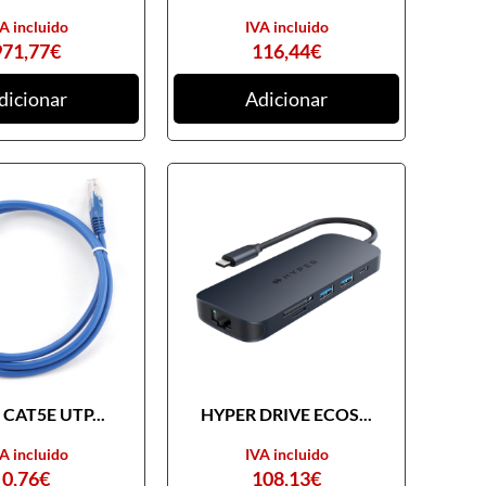
A incluido
IVA incluido
971,77
€
116,44
€
dicionar
Adicionar
CAT5E UTP...
HYPER DRIVE ECOS...
A incluido
IVA incluido
0,76
€
108,13
€