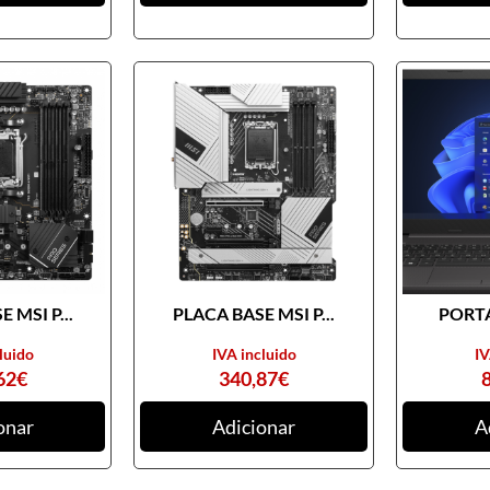
 MSI P...
PLACA BASE MSI P...
PORTA
luido
IVA incluido
IV
62
€
340,87
€
onar
Adicionar
A