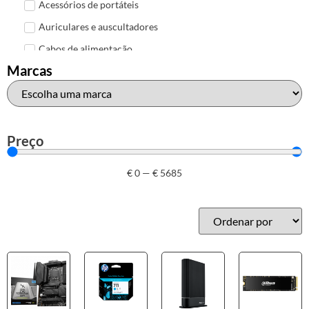
Acessórios de portáteis
Auriculares e auscultadores
Cabos de alimentação
Marcas
Colunas de Som
Hubs
Leitores de cartões
Mais acessórios USB
Preço
Malas, mochilas e bolsas
€
0
—
€
5685
Marcas
Brother
Canon
Epson
HP
Outros acessórios de informática