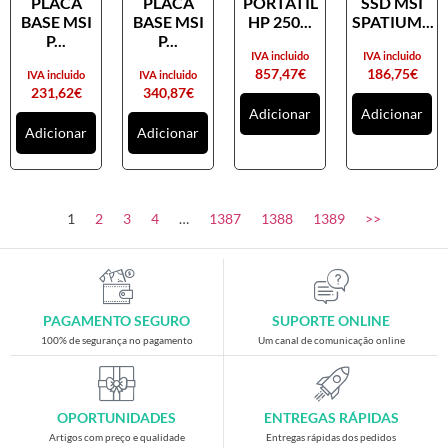
PLACA
PLACA
PORTATIL
SSD MSI
Placas gráficas
BASE MSI
BASE MSI
HP 250...
SPATIUM...
Processadores
P...
P...
IVA incluido
IVA incluido
SAIS
857,47
€
186,75
€
IVA incluido
IVA incluido
231,62
€
340,87
€
Ventoínhas
Adicionar
Adicionar
Adicionar
Adicionar
Computadores
All-in-One
Mini-PCs
1
2
3
4
…
1387
1388
1389
>>
Outros computadores
Portáteis
Torres
PAGAMENTO SEGURO
SUPORTE ONLINE
Gaming
100% de segurança no pagamento
Um canal de comunicação online
Acessórios gaming
Cadeiras gaming
OPORTUNIDADES
ENTREGAS RÁPIDAS
Merchandising
Artigos com preço e qualidade
Entregas rápidas dos pedidos