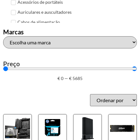
Acessórios de portáteis
Auriculares e auscultadores
Cabos de alimentação
Marcas
Colunas de Som
Hubs
Leitores de cartões
Mais acessórios USB
Preço
Malas, mochilas e bolsas
€
0
—
€
5685
Marcas
Brother
Canon
Epson
HP
Outros acessórios de informática