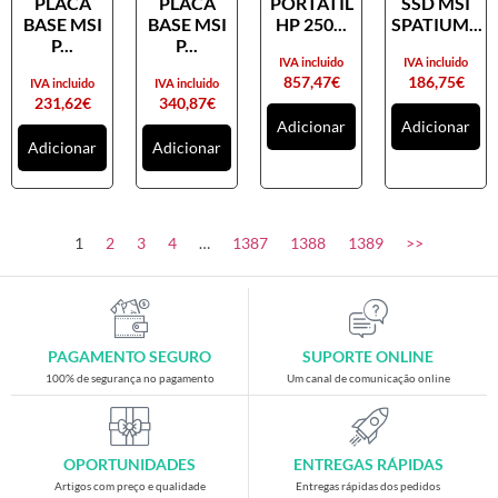
PLACA
PLACA
PORTATIL
SSD MSI
Placas gráficas
BASE MSI
BASE MSI
HP 250...
SPATIUM...
Processadores
P...
P...
IVA incluido
IVA incluido
SAIS
857,47
€
186,75
€
IVA incluido
IVA incluido
231,62
€
340,87
€
Ventoínhas
Adicionar
Adicionar
Adicionar
Adicionar
Computadores
All-in-One
Mini-PCs
1
2
3
4
…
1387
1388
1389
>>
Outros computadores
Portáteis
Torres
PAGAMENTO SEGURO
SUPORTE ONLINE
Gaming
100% de segurança no pagamento
Um canal de comunicação online
Acessórios gaming
Cadeiras gaming
OPORTUNIDADES
ENTREGAS RÁPIDAS
Merchandising
Artigos com preço e qualidade
Entregas rápidas dos pedidos