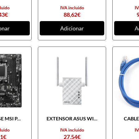
luido
IVA incluido
IV
43
€
88,62
€
onar
Adicionar
A
 MSI P...
EXTENSOR ASUS WI...
CABLE 
luido
IVA incluido
IV
31
€
27,54
€