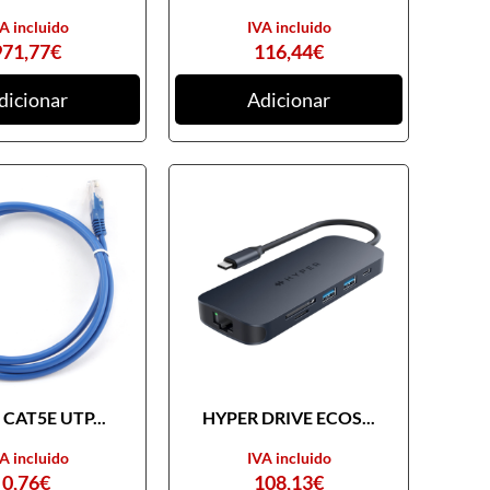
A incluido
IVA incluido
971,77
€
116,44
€
dicionar
Adicionar
CAT5E UTP...
HYPER DRIVE ECOS...
A incluido
IVA incluido
0,76
€
108,13
€