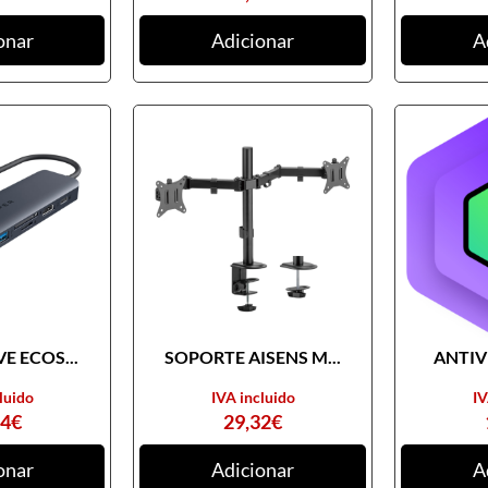
onar
Adicionar
A
E ECOS...
SOPORTE AISENS M...
ANTIVI
luido
IVA incluido
IV
74
€
29,32
€
onar
Adicionar
A