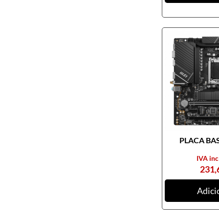
Pendrives
Cabos e adaptadores
Componentes PC
Armários rack
Caixas de PC
Coolers
Docking Station
Ferramentas
Fontes de alimentação
PLACA BASE
Memória RAM
Motherboards
IVA inc
231,
Outros componentes de PC
Pastas térmicas
Adici
Placas de som