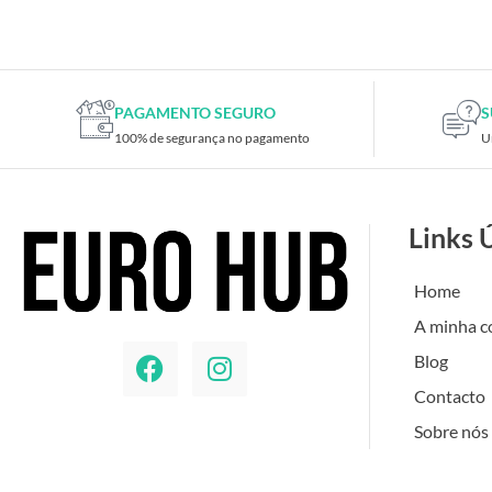
Placas de TV
Placas gráficas
Processadores
SAIS
PAGAMENTO SEGURO
S
100% de segurança no pagamento
U
Ventoínhas
Computadores
All-in-One
Links 
Mini-PCs
Outros computadores
Home
Portáteis
A minha c
Torres
Blog
Gaming
Contacto
Acessórios gaming
Sobre nós
Cadeiras gaming