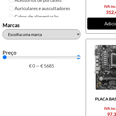
IVA inc
Auriculares e auscultadores
312,
Cabos de alimentação
Adici
Colunas de Som
Marcas
Hubs
Leitores de cartões
Mais acessórios USB
Preço
Malas, mochilas e bolsas
€
0
—
€
5685
Marcas
Brother
Canon
Epson
PLACA BASE
HP
Outros acessórios de
IVA inc
informática
97,