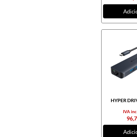
Ratos
Adici
Tablets digitalizadores
Tapetes de ratos
Teclados
Webcams
Armazenamento
Cartões de memória
CDs, DVDs e Cassetes
Discos externos
Discos internos
HYPER DRIV
Discos SSD
IVA inc
NAS
96,
Outros equipamentos de
armazenamento
Adici