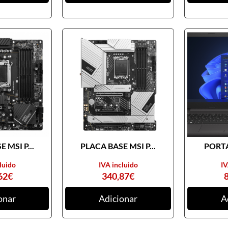
 MSI P...
PLACA BASE MSI P...
PORTA
luido
IVA incluido
IV
62
€
340,87
€
onar
Adicionar
A