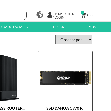
0
CRIAR CONTA
0,00
€
/ LOGIN
UIDADO FACIAL
DECOR
MUSIC
SS ROUTER...
SSD DAHUA C970 P...