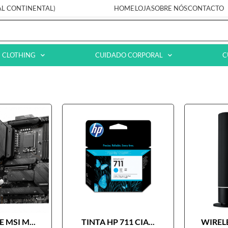
AL CONTINENTAL)
HOME
LOJA
SOBRE NÓS
CONTACTO
CLOTHING
CUIDADO CORPORAL
C
 MSI M...
TINTA HP 711 CIA...
WIRELE