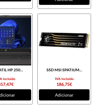
TIL HP 250...
SSD MSI SPATIUM...
A incluido
IVA incluido
857,47
€
186,75
€
dicionar
Adicionar