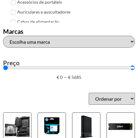
Acessórios de portáteis
Auriculares e auscultadores
Cabos de alimentação
Marcas
Colunas de Som
Hubs
Leitores de cartões
Mais acessórios USB
Preço
Malas, mochilas e bolsas
€
0
—
€
5685
Marcas
Brother
Canon
Epson
HP
Outros acessórios de informática