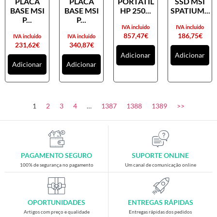
PLACA
PLACA
PORTATIL
SSD MSI
Placas gráficas
BASE MSI
BASE MSI
HP 250...
SPATIUM...
Processadores
P...
P...
IVA incluido
IVA incluido
SAIS
857,47
€
186,75
€
IVA incluido
IVA incluido
231,62
€
340,87
€
Ventoínhas
Adicionar
Adicionar
Adicionar
Adicionar
Computadores
All-in-One
Mini-PCs
1
2
3
4
…
1387
1388
1389
>>
Outros computadores
Portáteis
Torres
PAGAMENTO SEGURO
SUPORTE ONLINE
Gaming
100% de segurança no pagamento
Um canal de comunicação online
Acessórios gaming
Cadeiras gaming
OPORTUNIDADES
ENTREGAS RÁPIDAS
Merchandising
Artigos com preço e qualidade
Entregas rápidas dos pedidos