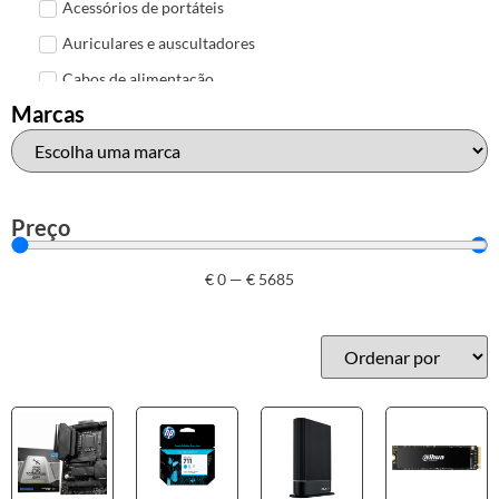
Acessórios de portáteis
Auriculares e auscultadores
Cabos de alimentação
Marcas
Colunas de Som
Hubs
Leitores de cartões
Mais acessórios USB
Preço
Malas, mochilas e bolsas
€
0
—
€
5685
Marcas
Brother
Canon
Epson
HP
Outros acessórios de informática