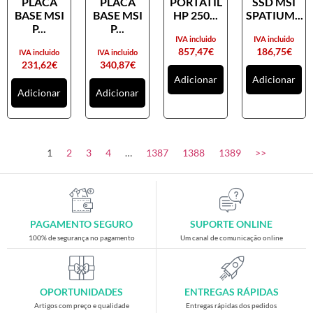
PLACA
PLACA
PORTATIL
SSD MSI
Placas gráficas
BASE MSI
BASE MSI
HP 250...
SPATIUM...
Processadores
P...
P...
IVA incluido
IVA incluido
SAIS
857,47
€
186,75
€
IVA incluido
IVA incluido
231,62
€
340,87
€
Ventoínhas
Adicionar
Adicionar
Adicionar
Adicionar
Computadores
All-in-One
Mini-PCs
1
2
3
4
…
1387
1388
1389
>>
Outros computadores
Portáteis
Torres
PAGAMENTO SEGURO
SUPORTE ONLINE
Gaming
100% de segurança no pagamento
Um canal de comunicação online
Acessórios gaming
Cadeiras gaming
OPORTUNIDADES
ENTREGAS RÁPIDAS
Merchandising
Artigos com preço e qualidade
Entregas rápidas dos pedidos