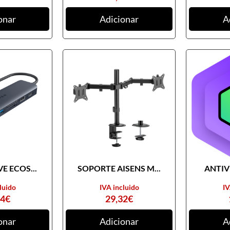
onar
Adicionar
A
E ECOS...
SOPORTE AISENS M...
ANTIVI
luido
IVA incluido
IV
74
€
29,32
€
onar
Adicionar
A