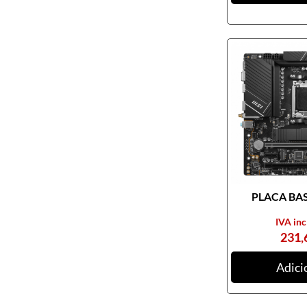
Pendrives
Cabos e adaptadores
Componentes PC
Armários rack
Caixas de PC
Coolers
Docking Station
Ferramentas
Fontes de alimentação
PLACA BASE
Memória RAM
Motherboards
IVA inc
231,
Outros componentes de PC
Pastas térmicas
Adici
Placas de som