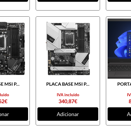
 MSI P...
PLACA BASE MSI P...
PORTA
luido
IVA incluido
IV
62
€
340,87
€
onar
Adicionar
A