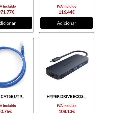
A incluido
IVA incluido
971,77
€
116,44
€
dicionar
Adicionar
CAT5E UTP...
HYPER DRIVE ECOS...
A incluido
IVA incluido
0,76
€
108,13
€