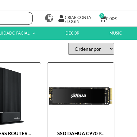
0
CRIAR CONTA
0,00
€
/ LOGIN
UIDADO FACIAL
DECOR
MUSIC
SS ROUTER...
SSD DAHUA C970 P...