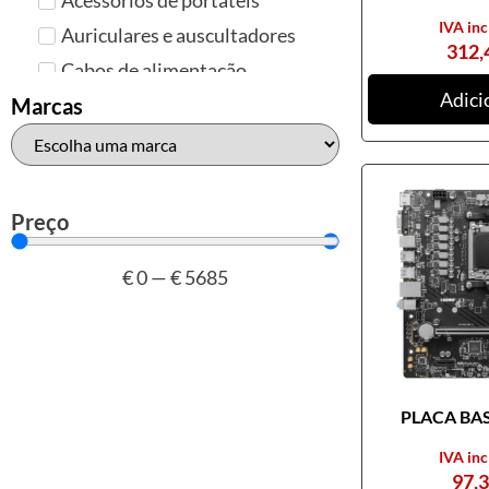
IVA inc
Auriculares e auscultadores
312,
Cabos de alimentação
Adici
Colunas de Som
Marcas
Hubs
Leitores de cartões
Mais acessórios USB
Preço
Malas, mochilas e bolsas
€
0
—
€
5685
Marcas
Brother
Canon
Epson
PLACA BASE
HP
Outros acessórios de
IVA inc
informática
97,