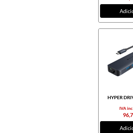
Ratos
Adici
Tablets digitalizadores
Tapetes de ratos
Teclados
Webcams
Armazenamento
Cartões de memória
CDs, DVDs e Cassetes
Discos externos
Discos internos
HYPER DRIV
Discos SSD
IVA inc
NAS
96,
Outros equipamentos de
armazenamento
Adici