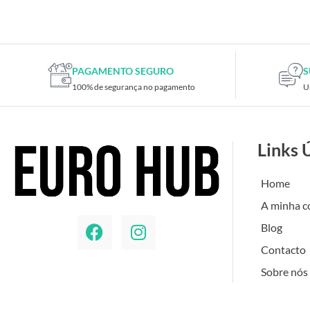
Placas de TV
Placas gráficas
Processadores
SAIS
PAGAMENTO SEGURO
S
100% de segurança no pagamento
U
Ventoínhas
Computadores
All-in-One
Links 
Mini-PCs
Outros computadores
Home
Portáteis
A minha c
Torres
Blog
Gaming
Contacto
Acessórios gaming
Sobre nós
Cadeiras gaming