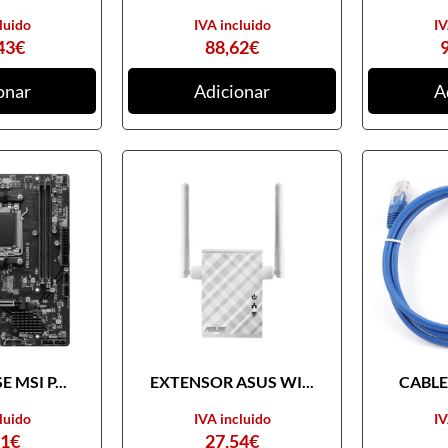
luido
IVA incluido
IV
43
€
88,62
€
onar
Adicionar
A
 MSI P...
EXTENSOR ASUS WI...
CABLE 
luido
IVA incluido
IV
31
€
27,54
€