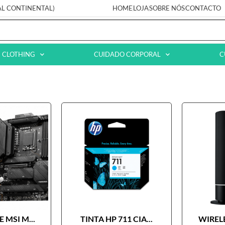
AL CONTINENTAL)
HOME
LOJA
SOBRE NÓS
CONTACTO
CLOTHING
CUIDADO CORPORAL
C
 MSI M...
TINTA HP 711 CIA...
WIRELE