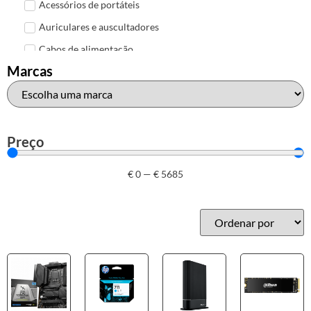
Acessórios de portáteis
Auriculares e auscultadores
Cabos de alimentação
Marcas
Colunas de Som
Hubs
Leitores de cartões
Mais acessórios USB
Preço
Malas, mochilas e bolsas
€
0
—
€
5685
Marcas
Brother
Canon
Epson
HP
Outros acessórios de informática