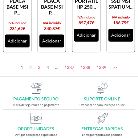
PLACA
PLACA
PORTATIL
SSD MSI
Placas gráficas
BASE MSI
BASE MSI
HP 250...
SPATIUM...
Processadores
P...
P...
IVA incluido
IVA incluido
SAIS
857,47
€
186,75
€
IVA incluido
IVA incluido
231,62
€
340,87
€
Ventoínhas
Adicionar
Adicionar
Adicionar
Adicionar
Computadores
All-in-One
Mini-PCs
1
2
3
4
…
1387
1388
1389
>>
Outros computadores
Portáteis
Torres
PAGAMENTO SEGURO
SUPORTE ONLINE
Gaming
100% de segurança no pagamento
Um canal de comunicação online
Acessórios gaming
Cadeiras gaming
OPORTUNIDADES
ENTREGAS RÁPIDAS
Merchandising
Artigos com preço e qualidade
Entregas rápidas dos pedidos