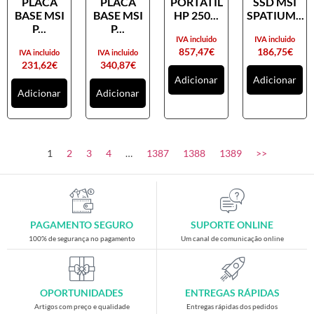
PLACA
PLACA
PORTATIL
SSD MSI
Placas gráficas
BASE MSI
BASE MSI
HP 250...
SPATIUM...
Processadores
P...
P...
IVA incluido
IVA incluido
SAIS
857,47
€
186,75
€
IVA incluido
IVA incluido
231,62
€
340,87
€
Ventoínhas
Adicionar
Adicionar
Adicionar
Adicionar
Computadores
All-in-One
Mini-PCs
1
2
3
4
…
1387
1388
1389
>>
Outros computadores
Portáteis
Torres
PAGAMENTO SEGURO
SUPORTE ONLINE
Gaming
100% de segurança no pagamento
Um canal de comunicação online
Acessórios gaming
Cadeiras gaming
OPORTUNIDADES
ENTREGAS RÁPIDAS
Merchandising
Artigos com preço e qualidade
Entregas rápidas dos pedidos