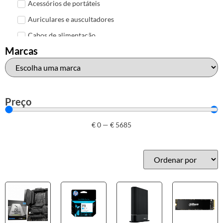
Acessórios de portáteis
Auriculares e auscultadores
Cabos de alimentação
Marcas
Colunas de Som
Hubs
Leitores de cartões
Mais acessórios USB
Preço
Malas, mochilas e bolsas
€
0
—
€
5685
Marcas
Brother
Canon
Epson
HP
Outros acessórios de informática