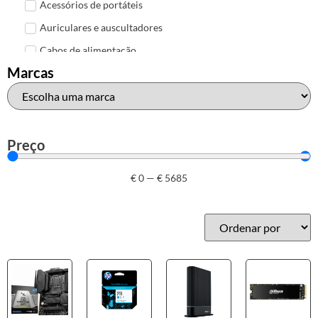
Acessórios de portáteis
Auriculares e auscultadores
Cabos de alimentação
Marcas
Colunas de Som
Hubs
Leitores de cartões
Mais acessórios USB
Preço
Malas, mochilas e bolsas
€
0
—
€
5685
Marcas
Brother
Canon
Epson
HP
Outros acessórios de informática