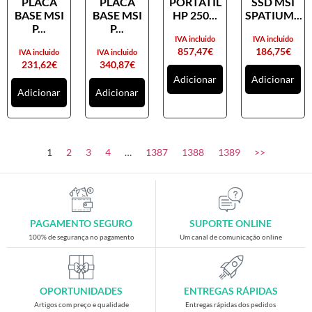
PLACA
PLACA
PORTATIL
SSD MSI
Placas gráficas
BASE MSI
BASE MSI
HP 250...
SPATIUM...
Processadores
P...
P...
IVA incluido
IVA incluido
SAIS
857,47
€
186,75
€
IVA incluido
IVA incluido
231,62
€
340,87
€
Ventoínhas
Adicionar
Adicionar
Adicionar
Adicionar
Computadores
All-in-One
Mini-PCs
1
2
3
4
…
1387
1388
1389
>>
Outros computadores
Portáteis
Torres
PAGAMENTO SEGURO
SUPORTE ONLINE
Gaming
100% de segurança no pagamento
Um canal de comunicação online
Acessórios gaming
Cadeiras gaming
OPORTUNIDADES
ENTREGAS RÁPIDAS
Merchandising
Artigos com preço e qualidade
Entregas rápidas dos pedidos