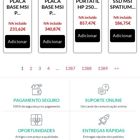
PLACA
PLACA
PORTATIL
SSD MSI
Placas gráficas
BASE MSI
BASE MSI
HP 250...
SPATIUM...
Processadores
P...
P...
IVA incluido
IVA incluido
SAIS
857,47
€
186,75
€
IVA incluido
IVA incluido
231,62
€
340,87
€
Ventoínhas
Adicionar
Adicionar
Adicionar
Adicionar
Computadores
All-in-One
Mini-PCs
1
2
3
4
…
1387
1388
1389
>>
Outros computadores
Portáteis
Torres
PAGAMENTO SEGURO
SUPORTE ONLINE
Gaming
100% de segurança no pagamento
Um canal de comunicação online
Acessórios gaming
Cadeiras gaming
OPORTUNIDADES
ENTREGAS RÁPIDAS
Merchandising
Artigos com preço e qualidade
Entregas rápidas dos pedidos