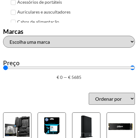
Acessórios de portáteis
Auriculares e auscultadores
Cabos de alimentação
Marcas
Colunas de Som
Hubs
Leitores de cartões
Mais acessórios USB
Preço
Malas, mochilas e bolsas
€
0
—
€
5685
Marcas
Brother
Canon
Epson
HP
Outros acessórios de informática