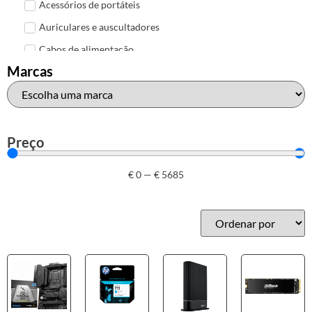
Acessórios de portáteis
Auriculares e auscultadores
Cabos de alimentação
Marcas
Colunas de Som
Hubs
Leitores de cartões
Mais acessórios USB
Preço
Malas, mochilas e bolsas
€
0
—
€
5685
Marcas
Brother
Canon
Epson
HP
Outros acessórios de informática