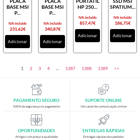
PLACA
PLACA
PORTATIL
SSD MSI
Placas gráficas
BASE MSI
BASE MSI
HP 250...
SPATIUM...
Processadores
P...
P...
IVA incluido
IVA incluido
SAIS
857,47
€
186,75
€
IVA incluido
IVA incluido
231,62
€
340,87
€
Ventoínhas
Adicionar
Adicionar
Adicionar
Adicionar
Computadores
All-in-One
Mini-PCs
1
2
3
4
…
1387
1388
1389
>>
Outros computadores
Portáteis
Torres
PAGAMENTO SEGURO
SUPORTE ONLINE
Gaming
100% de segurança no pagamento
Um canal de comunicação online
Acessórios gaming
Cadeiras gaming
OPORTUNIDADES
ENTREGAS RÁPIDAS
Merchandising
Artigos com preço e qualidade
Entregas rápidas dos pedidos