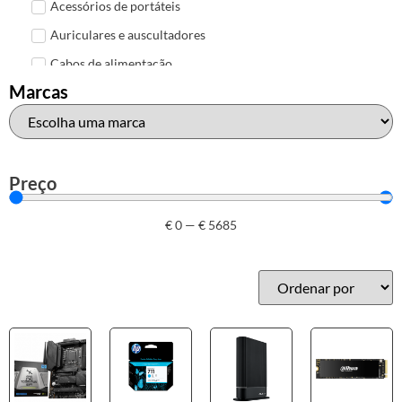
Acessórios de portáteis
Auriculares e auscultadores
Cabos de alimentação
Marcas
Colunas de Som
Hubs
Leitores de cartões
Mais acessórios USB
Preço
Malas, mochilas e bolsas
€
0
—
€
5685
Marcas
Brother
Canon
Epson
HP
Outros acessórios de informática