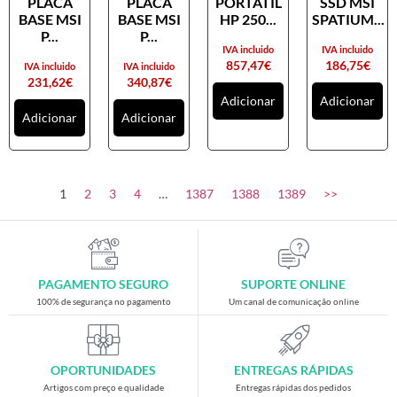
PLACA
PLACA
PORTATIL
SSD MSI
Placas gráficas
BASE MSI
BASE MSI
HP 250...
SPATIUM...
Processadores
P...
P...
IVA incluido
IVA incluido
SAIS
857,47
€
186,75
€
IVA incluido
IVA incluido
231,62
€
340,87
€
Ventoínhas
Adicionar
Adicionar
Adicionar
Adicionar
Computadores
All-in-One
Mini-PCs
1
2
3
4
…
1387
1388
1389
>>
Outros computadores
Portáteis
Torres
PAGAMENTO SEGURO
SUPORTE ONLINE
Gaming
100% de segurança no pagamento
Um canal de comunicação online
Acessórios gaming
Cadeiras gaming
OPORTUNIDADES
ENTREGAS RÁPIDAS
Merchandising
Artigos com preço e qualidade
Entregas rápidas dos pedidos