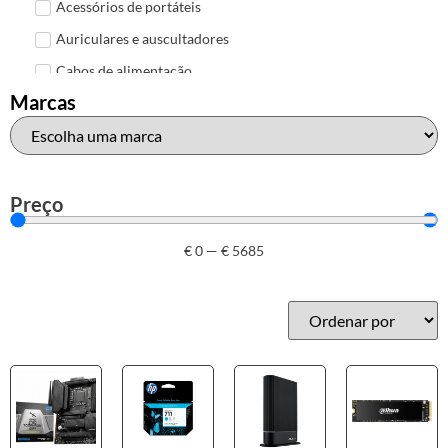
Acessórios de portáteis
Auriculares e auscultadores
Cabos de alimentação
Marcas
Colunas de Som
Hubs
Leitores de cartões
Mais acessórios USB
Preço
Malas, mochilas e bolsas
€
0
—
€
5685
Marcas
Brother
Canon
Epson
HP
Outros acessórios de informática