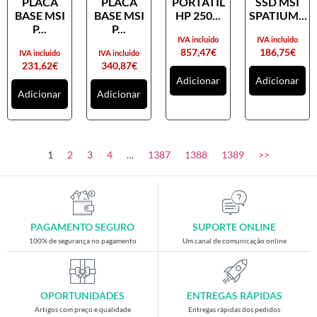
PLACA
PLACA
PORTATIL
SSD MSI
Placas gráficas
BASE MSI
BASE MSI
HP 250...
SPATIUM...
Processadores
P...
P...
IVA incluido
IVA incluido
SAIS
857,47
€
186,75
€
IVA incluido
IVA incluido
231,62
€
340,87
€
Ventoínhas
Adicionar
Adicionar
Adicionar
Adicionar
Computadores
All-in-One
Mini-PCs
1
2
3
4
…
1387
1388
1389
>>
Outros computadores
Portáteis
Torres
PAGAMENTO SEGURO
SUPORTE ONLINE
Gaming
100% de segurança no pagamento
Um canal de comunicação online
Acessórios gaming
Cadeiras gaming
OPORTUNIDADES
ENTREGAS RÁPIDAS
Merchandising
Artigos com preço e qualidade
Entregas rápidas dos pedidos