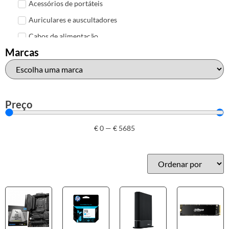
Acessórios de portáteis
Auriculares e auscultadores
Cabos de alimentação
Marcas
Colunas de Som
Hubs
Leitores de cartões
Mais acessórios USB
Preço
Malas, mochilas e bolsas
€
0
—
€
5685
Marcas
Brother
Canon
Epson
HP
Outros acessórios de informática