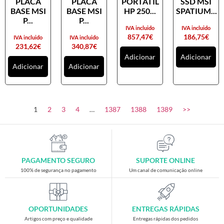
PLACA
PLACA
PORTATIL
SSD MSI
Placas gráficas
BASE MSI
BASE MSI
HP 250...
SPATIUM...
Processadores
P...
P...
IVA incluido
IVA incluido
SAIS
857,47
€
186,75
€
IVA incluido
IVA incluido
231,62
€
340,87
€
Ventoínhas
Adicionar
Adicionar
Adicionar
Adicionar
Computadores
All-in-One
Mini-PCs
1
2
3
4
…
1387
1388
1389
>>
Outros computadores
Portáteis
Torres
PAGAMENTO SEGURO
SUPORTE ONLINE
Gaming
100% de segurança no pagamento
Um canal de comunicação online
Acessórios gaming
Cadeiras gaming
OPORTUNIDADES
ENTREGAS RÁPIDAS
Merchandising
Artigos com preço e qualidade
Entregas rápidas dos pedidos