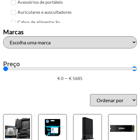
Acessórios de portáteis
Auriculares e auscultadores
Cabos de alimentação
Marcas
Colunas de Som
Hubs
Leitores de cartões
Mais acessórios USB
Preço
Malas, mochilas e bolsas
€
0
—
€
5685
Marcas
Brother
Canon
Epson
HP
Outros acessórios de informática