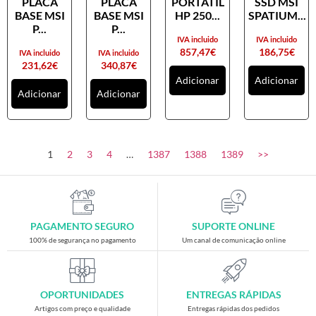
PLACA
PLACA
PORTATIL
SSD MSI
Placas gráficas
BASE MSI
BASE MSI
HP 250...
SPATIUM...
Processadores
P...
P...
IVA incluido
IVA incluido
SAIS
857,47
€
186,75
€
IVA incluido
IVA incluido
231,62
€
340,87
€
Ventoínhas
Adicionar
Adicionar
Adicionar
Adicionar
Computadores
All-in-One
Mini-PCs
1
2
3
4
…
1387
1388
1389
>>
Outros computadores
Portáteis
Torres
PAGAMENTO SEGURO
SUPORTE ONLINE
Gaming
100% de segurança no pagamento
Um canal de comunicação online
Acessórios gaming
Cadeiras gaming
OPORTUNIDADES
ENTREGAS RÁPIDAS
Merchandising
Artigos com preço e qualidade
Entregas rápidas dos pedidos