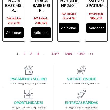
PLACA
PLACA
PORTATIL
SSD MSI
Placas gráficas
BASE MSI
BASE MSI
HP 250...
SPATIUM...
Processadores
P...
P...
IVA incluido
IVA incluido
SAIS
857,47
€
186,75
€
IVA incluido
IVA incluido
231,62
€
340,87
€
Ventoínhas
Adicionar
Adicionar
Adicionar
Adicionar
Computadores
All-in-One
Mini-PCs
1
2
3
4
…
1387
1388
1389
>>
Outros computadores
Portáteis
Torres
PAGAMENTO SEGURO
SUPORTE ONLINE
Gaming
100% de segurança no pagamento
Um canal de comunicação online
Acessórios gaming
Cadeiras gaming
OPORTUNIDADES
ENTREGAS RÁPIDAS
Merchandising
Artigos com preço e qualidade
Entregas rápidas dos pedidos