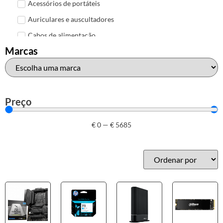
Acessórios de portáteis
Auriculares e auscultadores
Cabos de alimentação
Marcas
Colunas de Som
Hubs
Leitores de cartões
Mais acessórios USB
Preço
Malas, mochilas e bolsas
€
0
—
€
5685
Marcas
Brother
Canon
Epson
HP
Outros acessórios de informática