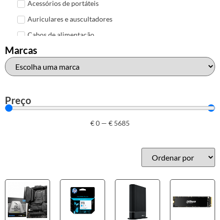
Acessórios de portáteis
Auriculares e auscultadores
Cabos de alimentação
Marcas
Colunas de Som
Hubs
Leitores de cartões
Mais acessórios USB
Preço
Malas, mochilas e bolsas
€
0
—
€
5685
Marcas
Brother
Canon
Epson
HP
Outros acessórios de informática