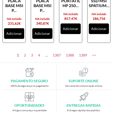
PLACA
PLACA
PORTATIL
SSD MSI
Placas gráficas
BASE MSI
BASE MSI
HP 250...
SPATIUM...
Processadores
P...
P...
IVA incluido
IVA incluido
SAIS
857,47
€
186,75
€
IVA incluido
IVA incluido
231,62
€
340,87
€
Ventoínhas
Adicionar
Adicionar
Adicionar
Adicionar
Computadores
All-in-One
Mini-PCs
1
2
3
4
…
1387
1388
1389
>>
Outros computadores
Portáteis
Torres
PAGAMENTO SEGURO
SUPORTE ONLINE
Gaming
100% de segurança no pagamento
Um canal de comunicação online
Acessórios gaming
Cadeiras gaming
OPORTUNIDADES
ENTREGAS RÁPIDAS
Merchandising
Artigos com preço e qualidade
Entregas rápidas dos pedidos