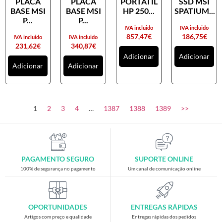
PLACA
PLACA
PORTATIL
SSD MSI
Placas gráficas
BASE MSI
BASE MSI
HP 250...
SPATIUM...
Processadores
P...
P...
IVA incluido
IVA incluido
SAIS
857,47
€
186,75
€
IVA incluido
IVA incluido
231,62
€
340,87
€
Ventoínhas
Adicionar
Adicionar
Adicionar
Adicionar
Computadores
All-in-One
Mini-PCs
1
2
3
4
…
1387
1388
1389
>>
Outros computadores
Portáteis
Torres
PAGAMENTO SEGURO
SUPORTE ONLINE
Gaming
100% de segurança no pagamento
Um canal de comunicação online
Acessórios gaming
Cadeiras gaming
OPORTUNIDADES
ENTREGAS RÁPIDAS
Merchandising
Artigos com preço e qualidade
Entregas rápidas dos pedidos