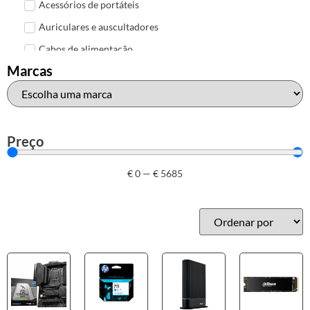
Acessórios de portáteis
Auriculares e auscultadores
Cabos de alimentação
Marcas
Colunas de Som
Hubs
Leitores de cartões
Mais acessórios USB
Preço
Malas, mochilas e bolsas
€
0
—
€
5685
Marcas
Brother
Canon
Epson
HP
Outros acessórios de informática