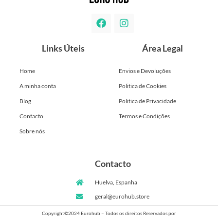
Links Úteis
Área Legal
Home
Envios e Devoluções
A minha conta
Politica de Cookies
Blog
Politica de Privacidade
Contacto
Termos e Condições
Sobre nós
Contacto
Huelva, Espanha
geral@eurohub.store
Copyright©2024 Eurohub – Todos os direitos Reservados por