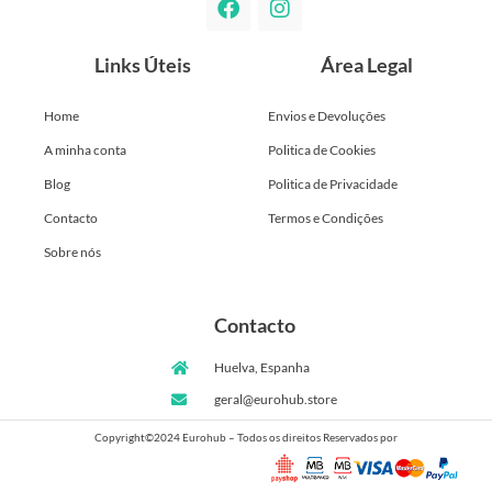
Links Úteis
Área Legal
Home
Envios e Devoluções
A minha conta
Politica de Cookies
Blog
Politica de Privacidade
Contacto
Termos e Condições
Sobre nós
Contacto
Huelva, Espanha
geral@eurohub.store
Copyright©2024 Eurohub – Todos os direitos Reservados por