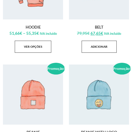
HOODIE
BELT
51,66
€
–
55,35
€
79,95
€
67,65
€
IVA incluido
IVA incluido
VER OPÇÕES
ADICIONAR
Promoção!
Promoção!