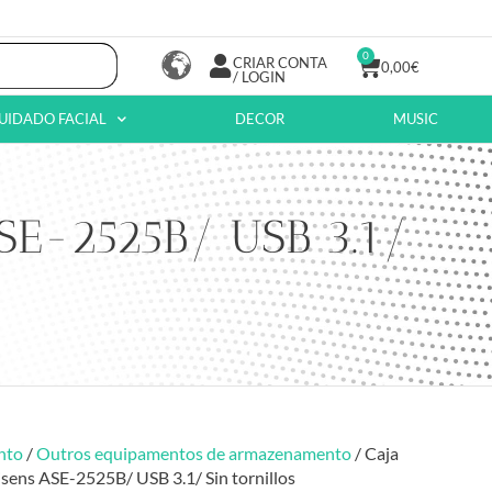
0
CRIAR CONTA
0,00
€
/ LOGIN
UIDADO FACIAL
DECOR
MUSIC
ASE-2525B/ USB 3.1/
nto
/
Outros equipamentos de armazenamento
/ Caja
isens ASE-2525B/ USB 3.1/ Sin tornillos