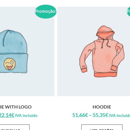
Promoção!
P
IE WITH LOGO
HOODIE
22,14
€
51,66
€
–
55,35
€
IVA incluido
IVA incluid