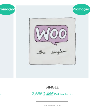
romoção!
Promoção!
SINGLE
3,69
€
2,46
€
o
IVA incluido