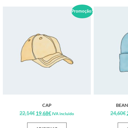
Promoção!
CAP
BEAN
22,14
€
19,68
€
24,60
€
IVA incluido