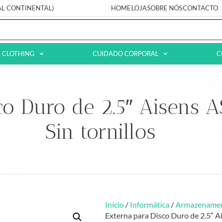
AL CONTINENTAL)
HOME
LOJA
SOBRE NÓS
CONTACTO
CLOTHING
CUIDADO CORPORAL
C
co Duro de 2.5″ Aisens 
Sin tornillos
Início
/
Informática
/
Armazename
Externa para Disco Duro de 2.5″ A