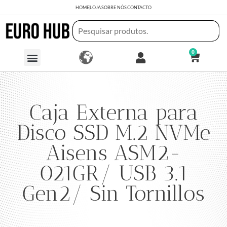
HOME
LOJA
SOBRE NÓS
CONTACTO
0
Caja Externa para
Disco SSD M.2 NVMe
Aisens ASM2-
021GR/ USB 3.1
Gen2/ Sin Tornillos