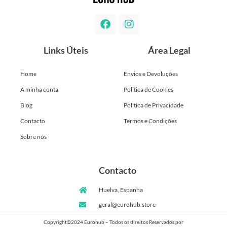
Links Úteis
Área Legal
Home
Envios e Devoluções
A minha conta
Politica de Cookies
Blog
Politica de Privacidade
Contacto
Termos e Condições
Sobre nós
Contacto
Huelva, Espanha
geral@eurohub.store
Copyright©2024 Eurohub – Todos os direitos Reservados por