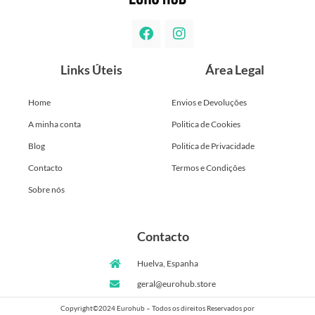
Links Úteis
Área Legal
Home
Envios e Devoluções
A minha conta
Politica de Cookies
Blog
Politica de Privacidade
Contacto
Termos e Condições
Sobre nós
Contacto
Huelva, Espanha
geral@eurohub.store
Copyright©2024 Eurohub – Todos os direitos Reservados por