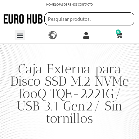
HOME
LOJA
SOBRE NÓS
CONTACTO
0
Caja Externa para
Disco SSD M.2 NVMe
TooQ TQE-2221G/
USB 3.1 Gen2/ Sin
tornillos