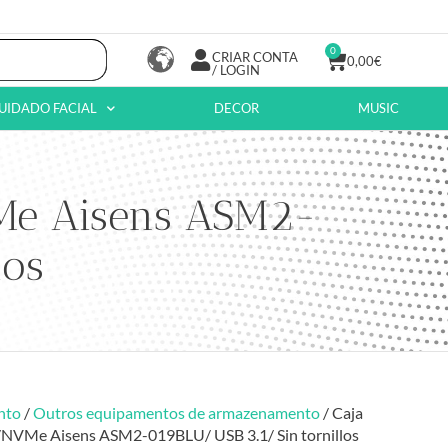
0
CRIAR CONTA
0,00
€
/ LOGIN
UIDADO FACIAL
DECOR
MUSIC
VMe Aisens ASM2-
los
nto
/
Outros equipamentos de armazenamento
/ Caja
/NVMe Aisens ASM2-019BLU/ USB 3.1/ Sin tornillos