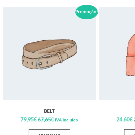
Promoção!
BELT
79,95
€
67,65
€
24,60
€
IVA incluido