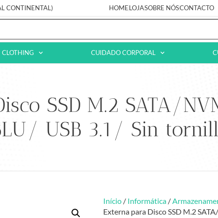
AL CONTINENTAL)
HOME
LOJA
SOBRE NÓS
CONTACTO
CLOTHING
CUIDADO CORPORAL
C
 Disco SSD M.2 SATA/N
LU/ USB 3.1/ Sin tornil
Início
/
Informática
/
Armazename
Externa para Disco SSD M.2 SATA