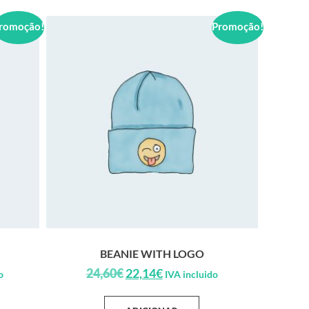
romoção!
Promoção!
BEANIE WITH LOGO
24,60
€
22,14
€
o
IVA incluido