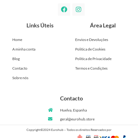
Links Úteis
Área Legal
Home
Envios e Devoluções
A minha conta
Politica de Cookies
Blog
Politica de Privacidade
Contacto
Termos e Condições
Sobre nós
Contacto
Huelva, Espanha
geral@eurohub.store
Copyright©2024 Eurohub – Todos os direitos Reservados por