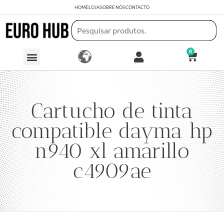
HOME
LOJA
SOBRE NÓS
CONTACTO
0
Cartucho de tinta
compatible dayma hp
n940 xl amarillo
c4909ae