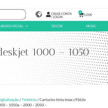
0
CRIAR CONTA
0,00
€
/ LOGIN
UIDADO FACIAL
DECOR
MUSIC
deskjet 1000 – 1050
igitalização
/
Tinteiros
/ Cartucho tinta imax c9362e
050 – 1050a – 2000 – 2050 –