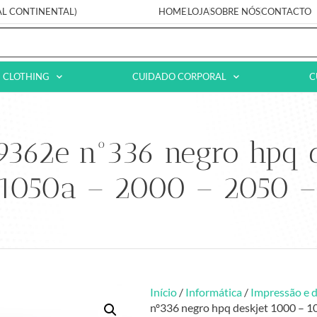
AL CONTINENTAL)
HOME
LOJA
SOBRE NÓS
CONTACTO
CLOTHING
CUIDADO CORPORAL
C
c9362e nº336 negro hpq 
 1050a – 2000 – 2050 –
Início
/
Informática
/
Impressão e d
nº336 negro hpq deskjet 1000 – 1