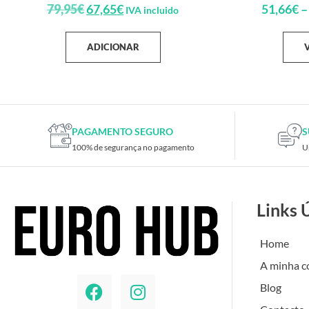
79,95
€
67,65
€
51,66
€
–
IVA incluido
ADICIONAR
PAGAMENTO SEGURO
S
100% de segurança no pagamento
U
Links 
Home
A minha c
Blog