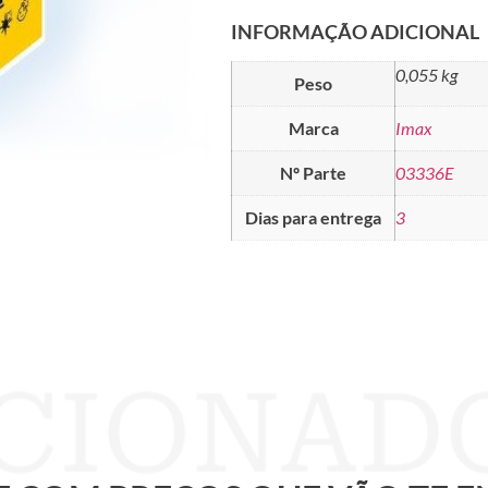
INFORMAÇÃO ADICIONAL
0,055 kg
Peso
Marca
Imax
Nº Parte
03336E
Dias para entrega
3