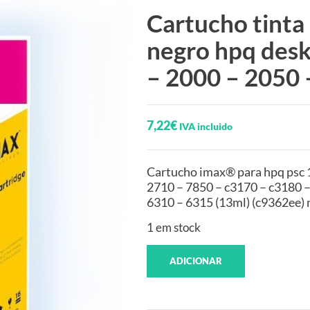
Cartucho tinta
negro hpq desk
– 2000 – 2050 
7,22
€
IVA incluido
Cartucho imax® para hpq psc 
2710 – 7850 – c3170 – c3180 –
6310 – 6315 (13ml) (c9362ee) 
1 em stock
ADICIONAR