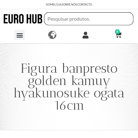
HOME
LOJA
SOBRE NÓS
CONTACTO
0
Figura banpresto
golden kamuy
hyakunosuke ogata
16cm