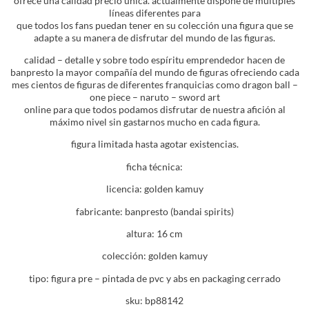
ofrece una calidad precio única. actualmente dispone de múltiples
líneas diferentes para
que todos los fans puedan tener en su colección una figura que se
adapte a su manera de disfrutar del mundo de las figuras.
calidad – detalle y sobre todo espíritu emprendedor hacen de
banpresto la mayor compañía del mundo de figuras ofreciendo cada
mes cientos de figuras de diferentes franquicias como dragon ball –
one piece – naruto – sword art
online para que todos podamos disfrutar de nuestra afición al
máximo nivel sin gastarnos mucho en cada figura.
figura limitada hasta agotar existencias.
ficha técnica:
licencia: golden kamuy
fabricante: banpresto (bandai spirits)
altura: 16 cm
colección: golden kamuy
tipo: figura pre – pintada de pvc y abs en packaging cerrado
sku: bp88142