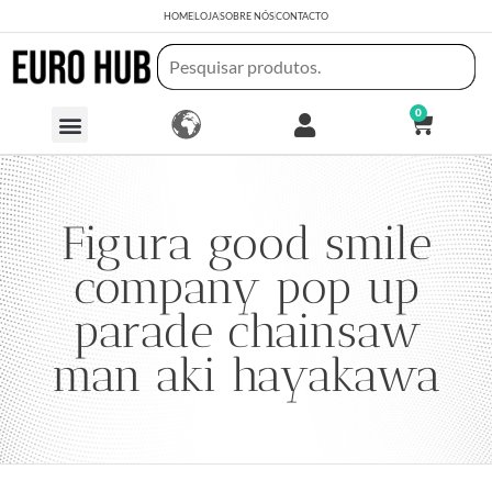
HOME
LOJA
SOBRE NÓS
CONTACTO
0
Figura good smile
company pop up
parade chainsaw
man aki hayakawa