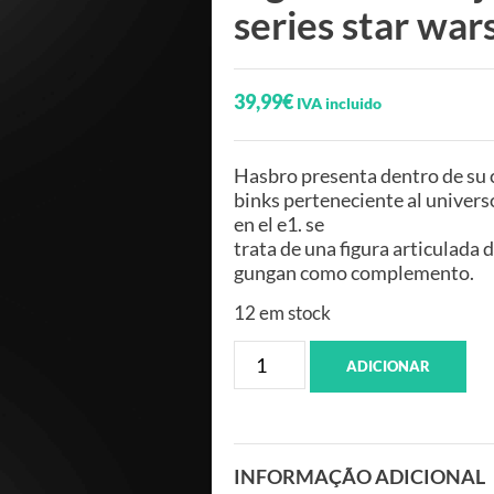
series star war
39,99
€
IVA incluido
Hasbro presenta dentro de su co
binks perteneciente al univer
en el e1. se
trata de una figura articulada 
gungan como complemento.
12 em stock
ADICIONAR
INFORMAÇÃO ADICIONAL