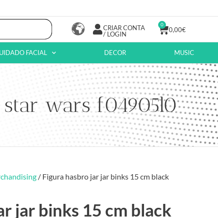
0
CRIAR CONTA
0,00
€
/ LOGIN
UIDADO FACIAL
DECOR
MUSIC
s star wars f04905l0
chandising
/ Figura hasbro jar jar binks 15 cm black
ar jar binks 15 cm black