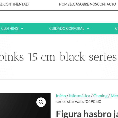
AL CONTINENTAL)
HOME
LOJA
SOBRE NÓS
CONTACTO
CLOTHING
CUIDADO CORPORAL
C
 binks 15 cm black serie
Início
/
Informática
/
Gaming
/
Mer
series star wars f04905l0
Figura hasbro j