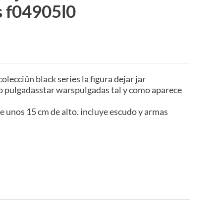
s f04905l0
lecciûn black series la figura dejar jar
so pulgadasstar warspulgadas tal y como aparece
de unos 15 cm de alto. incluye escudo y armas