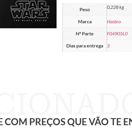
0,228 kg
Peso
Marca
Hasbro
Nº Parte
F04905L0
Dias para entrega
3
 E COM PREÇOS QUE VÃO TE 