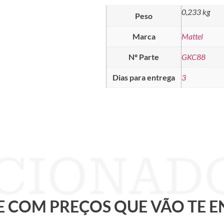
0,233 kg
Peso
Marca
Mattel
Nº Parte
GKC88
Dias para entrega
3
 E COM PREÇOS QUE VÃO TE 