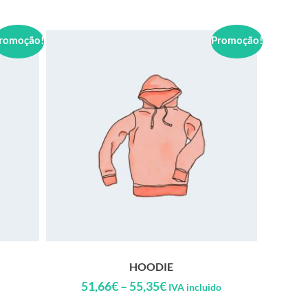
romoção!
Promoção!
HOODIE
51,66
€
–
55,35
€
IVA incluido