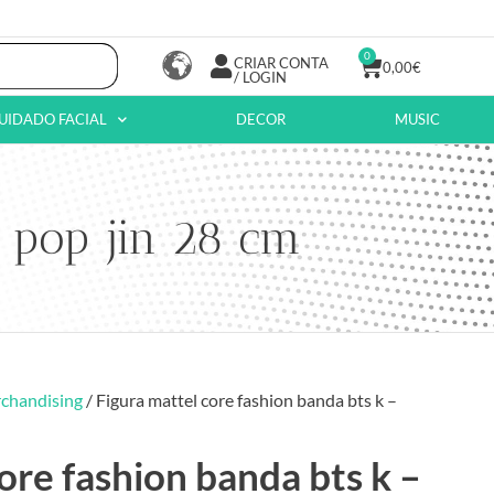
0
CRIAR CONTA
0,00
€
/ LOGIN
UIDADO FACIAL
DECOR
MUSIC
– pop jin 28 cm
chandising
/ Figura mattel core fashion banda bts k –
ore fashion banda bts k –