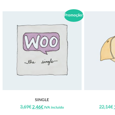
Promoção!
SINGLE
3,69
€
2,46
€
22,14
€
IVA incluido