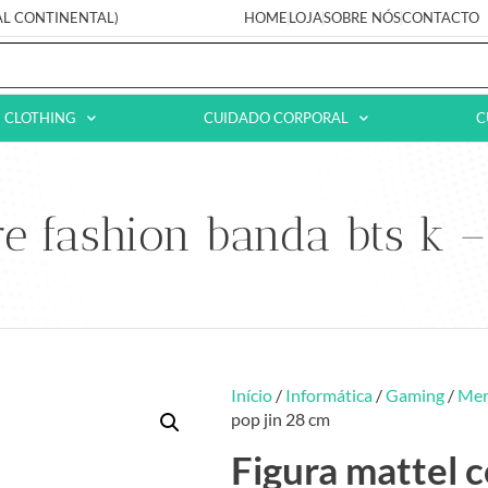
AL CONTINENTAL)
HOME
LOJA
SOBRE NÓS
CONTACTO
CLOTHING
CUIDADO CORPORAL
C
re fashion banda bts k 
Início
/
Informática
/
Gaming
/
Mer
pop jin 28 cm
Figura mattel c