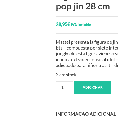
pop jin 28 cm
28,95
€
IVA incluido
Mattel presenta la figura de j
bts – compuesta por siete integr
jungkook. esta figura viene ves
icónica del video musical idol 
adecuado para niños a partir d
3 em stock
ADICIONAR
INFORMAÇÃO ADICIONAL