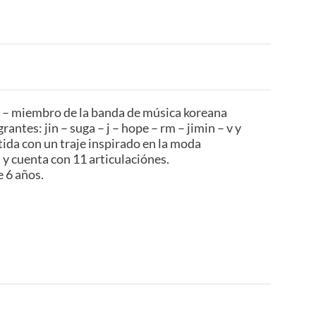
in – miembro de la banda de música koreana
antes: jin – suga – j – hope – rm – jimin – v y
tida con un traje inspirado en la moda
– y cuenta con 11 articulaciónes.
e 6 años.