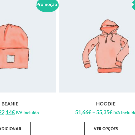
Promoção!
P
BEANIE
HOODIE
22,14
€
51,66
€
–
55,35
€
IVA incluido
IVA incluid
ADICIONAR
VER OPÇÕES