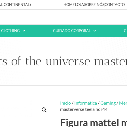
AL CONTINENTAL)
HOME
LOJA
SOBRE NÓS
CONTACTO
CLOTHING
CUIDADO CORPORAL
C
rs of the universe maste
Início
/
Informática
/
Gaming
/
Mer
masterverse teela hdr44
Figura mattel m