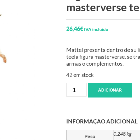
masterverse te
26,46
€
IVA incluido
Mattel presenta dentro de su l
teela figura masterverse. se tr
armas o complementos.
42 em stock
ADICIONAR
INFORMAÇÃO ADICIONAL
0,248 kg
Peso