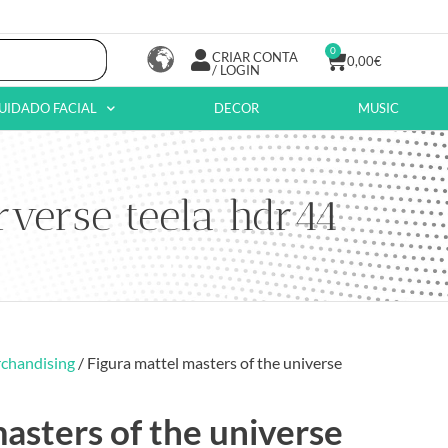
0
CRIAR CONTA
0,00
€
/ LOGIN
UIDADO FACIAL
DECOR
MUSIC
rverse teela hdr44
chandising
/ Figura mattel masters of the universe
asters of the universe