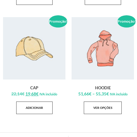
Promoção!
Promoção!
CAP
HOODIE
22,14
€
19,68
€
51,66
€
–
55,35
€
IVA incluido
IVA incluido
ADICIONAR
VER OPÇÕES