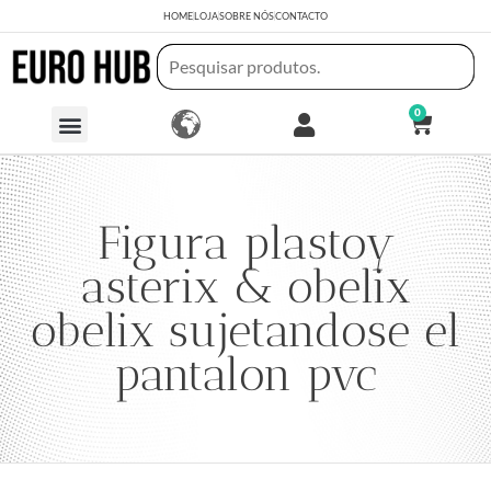
HOME
LOJA
SOBRE NÓS
CONTACTO
0
Figura plastoy
asterix & obelix
obelix sujetandose el
pantalon pvc