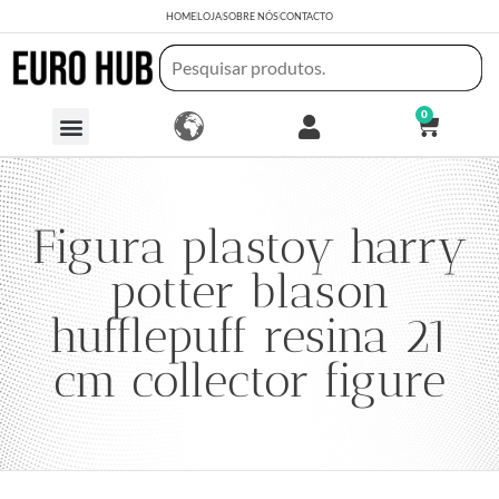
HOME
LOJA
SOBRE NÓS
CONTACTO
0
Figura plastoy harry
potter blason
hufflepuff resina 21
cm collector figure