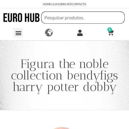
HOME
LOJA
SOBRE NÓS
CONTACTO
0
Figura the noble
collection bendyfigs
harry potter dobby