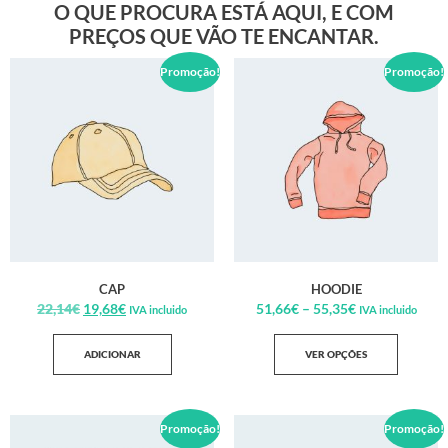
O QUE PROCURA ESTÁ AQUI, E COM
PREÇOS QUE VÃO TE ENCANTAR.
Promoção!
Promoção!
CAP
HOODIE
22,14
€
19,68
€
51,66
€
–
55,35
€
IVA incluido
IVA incluido
ADICIONAR
VER OPÇÕES
Promoção!
Promoção!