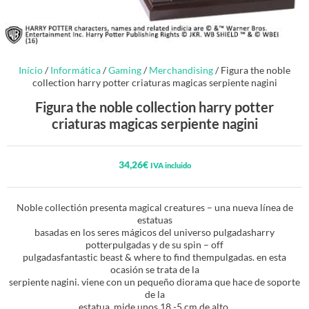
Início
/
Informática
/
Gaming
/
Merchandising
/ Figura the noble
collection harry potter criaturas magicas serpiente nagini
Figura the noble collection harry potter
criaturas magicas serpiente nagini
34,26
€
IVA incluido
Noble collectión presenta magical creatures – una nueva línea de
estatuas
basadas en los seres mágicos del universo pulgadasharry
potterpulgadas y de su spin – off
pulgadasfantastic beast & where to find thempulgadas. en esta
ocasión se trata de la
serpiente nagini. viene con un pequeño diorama que hace de soporte
de la
estatua. mide unos 18 -5 cm de alto.