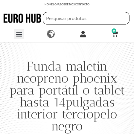
HOME
LOJA
SOBRE NÓS
CONTACTO
0
Funda maletin
neopreno phoenix
para portátil o tablet
hasta 14pulgadas
interior terciopelo
negro