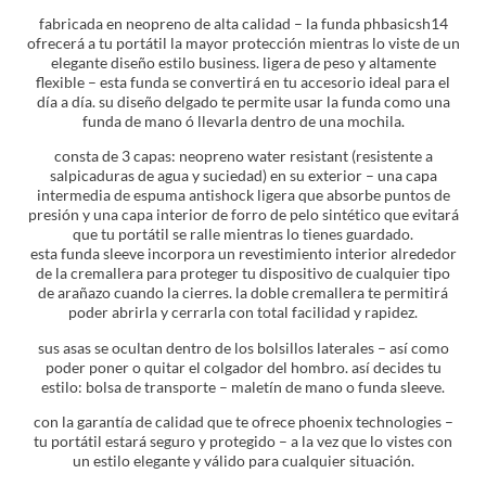
fabricada en neopreno de alta calidad – la funda phbasicsh14
ofrecerá a tu portátil la mayor protección mientras lo viste de un
elegante diseño estilo business. ligera de peso y altamente
flexible – esta funda se convertirá en tu accesorio ideal para el
día a día. su diseño delgado te permite usar la funda como una
funda de mano ó llevarla dentro de una mochila.
consta de 3 capas: neopreno water resistant (resistente a
salpicaduras de agua y suciedad) en su exterior – una capa
intermedia de espuma antishock ligera que absorbe puntos de
presión y una capa interior de forro de pelo sintético que evitará
que tu portátil se ralle mientras lo tienes guardado.
esta funda sleeve incorpora un revestimiento interior alrededor
de la cremallera para proteger tu dispositivo de cualquier tipo
de arañazo cuando la cierres. la doble cremallera te permitirá
poder abrirla y cerrarla con total facilidad y rapidez.
sus asas se ocultan dentro de los bolsillos laterales – así como
poder poner o quitar el colgador del hombro. así decides tu
estilo: bolsa de transporte – maletín de mano o funda sleeve.
con la garantía de calidad que te ofrece phoenix technologies –
tu portátil estará seguro y protegido – a la vez que lo vistes con
un estilo elegante y válido para cualquier situación.