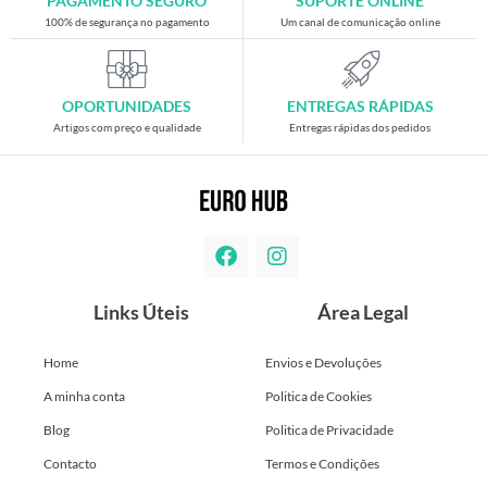
PAGAMENTO SEGURO
SUPORTE ONLINE
100% de segurança no pagamento
Um canal de comunicação online
OPORTUNIDADES
ENTREGAS RÁPIDAS
Artigos com preço e qualidade
Entregas rápidas dos pedidos
Links Úteis
Área Legal
Home
Envios e Devoluções
A minha conta
Politica de Cookies
Blog
Politica de Privacidade
Contacto
Termos e Condições