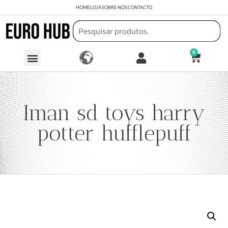
HOME
LOJA
SOBRE NÓS
CONTACTO
0
Iman sd toys harry
potter hufflepuff