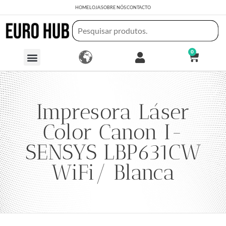
HOME
LOJA
SOBRE NÓS
CONTACTO
0
Impresora Láser
Color Canon I-
SENSYS LBP631CW
WiFi/ Blanca