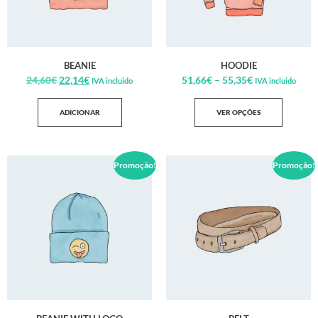
BEANIE
HOODIE
24,60
€
22,14
€
51,66
€
–
55,35
€
IVA incluido
IVA incluido
ADICIONAR
VER OPÇÕES
Promoção!
Promoção!