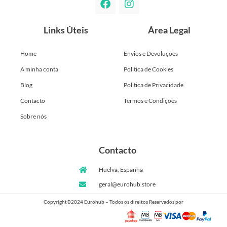
Links Úteis
Área Legal
Home
Envios e Devoluções
A minha conta
Politica de Cookies
Blog
Politica de Privacidade
Contacto
Termos e Condições
Sobre nós
Contacto
Huelva, Espanha
geral@eurohub.store
Copyright©2024 Eurohub – Todos os direitos Reservados por