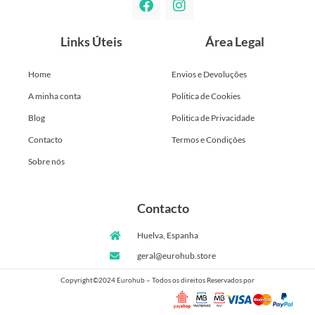
Links Úteis
Área Legal
Home
Envios e Devoluções
A minha conta
Politica de Cookies
Blog
Politica de Privacidade
Contacto
Termos e Condições
Sobre nós
Contacto
Huelva, Espanha
geral@eurohub.store
Copyright©2024 Eurohub – Todos os direitos Reservados por