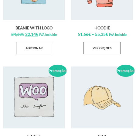
BEANIE WITH LOGO
HOODIE
24,60
€
22,14
€
51,66
€
–
55,35
€
IVA incluido
IVA incluido
ADICIONAR
VER OPÇÕES
Promoção!
Promoção!