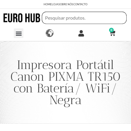
HOME
LOJA
SOBRE NÓS
CONTACTO
0
Impresora Portátil
Canon PIXMA TR150
con Batería/ WiFi/
Negra