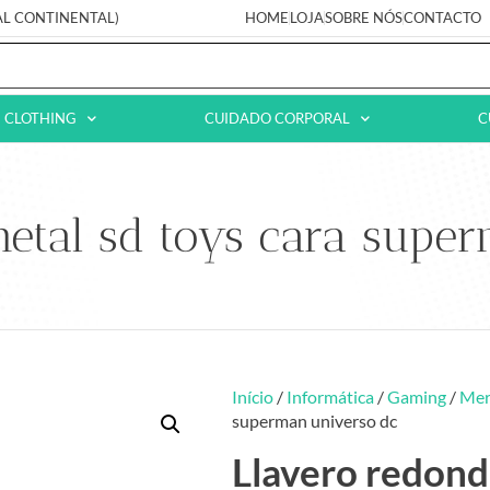
AL CONTINENTAL)
HOME
LOJA
SOBRE NÓS
CONTACTO
CLOTHING
CUIDADO CORPORAL
C
etal sd toys cara supe
Início
/
Informática
/
Gaming
/
Mer
superman universo dc
Llavero redond