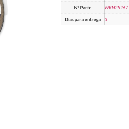
Nº Parte
WRN25267
Dias para entrega
3