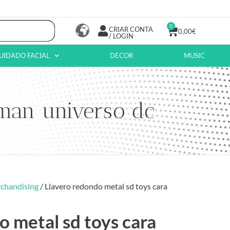
0
CRIAR CONTA
0,00
€
/ LOGIN
UIDADO FACIAL
DECOR
MUSIC
rman universo dc
chandising
/ Llavero redondo metal sd toys cara
o metal sd toys cara