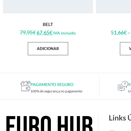
BELT
79,95
€
67,65
€
51,66
€
–
IVA incluido
ADICIONAR
PAGAMENTO SEGURO
S
100% de segurança no pagamento
U
Links 