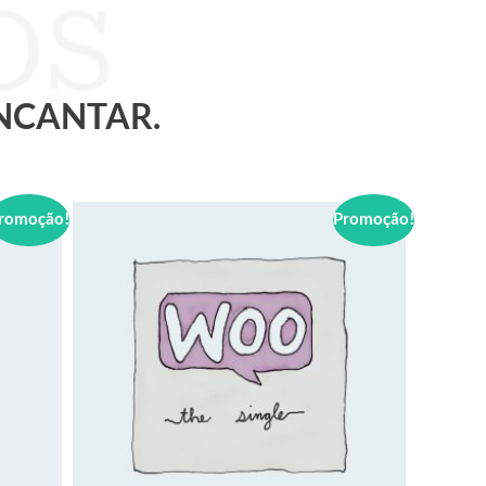
ENCANTAR.
romoção!
Promoção!