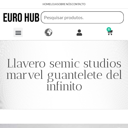
HOME
LOJA
SOBRE NÓS
CONTACTO
0
Llavero semic studios
marvel guantelete del
infinito