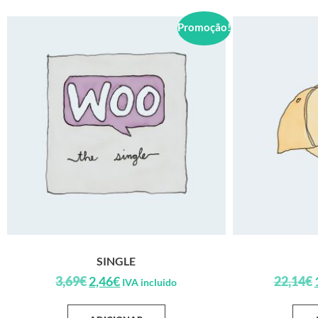
Promoção!
SINGLE
3,69
€
2,46
€
22,14
€
IVA incluido