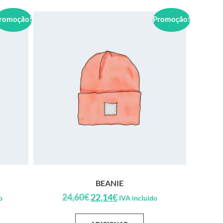
romoção!
Promoção!
BEANIE
24,60
€
22,14
€
o
IVA incluido