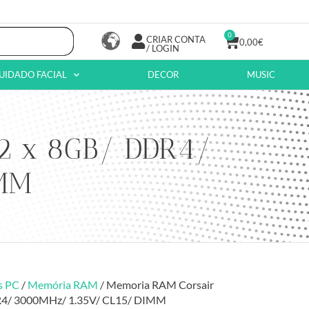
0
CRIAR CONTA
0,00
€
/ LOGIN
UIDADO FACIAL
DECOR
MUSIC
 2 x 8GB/ DDR4/
IMM
s PC
/
Memória RAM
/ Memoria RAM Corsair
R4/ 3000MHz/ 1.35V/ CL15/ DIMM