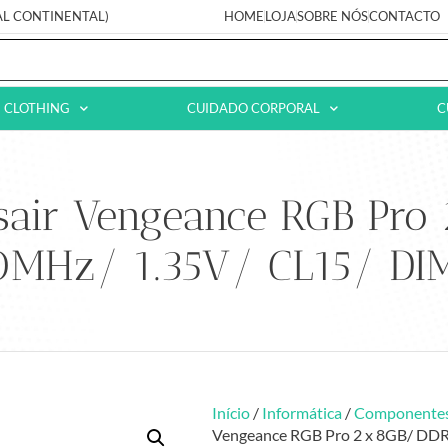
AL CONTINENTAL)
HOME
LOJA
SOBRE NÓS
CONTACTO
CLOTHING
CUIDADO CORPORAL
C
air Vengeance RGB Pro
MHz/ 1.35V/ CL15/ D
Início
/
Informática
/
Componente
Vengeance RGB Pro 2 x 8GB/ DD