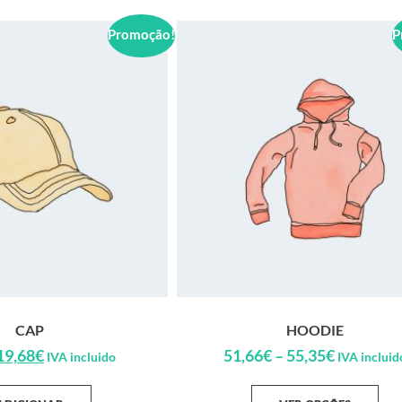
Promoção!
P
CAP
HOODIE
19,68
€
51,66
€
–
55,35
€
IVA incluido
IVA incluid