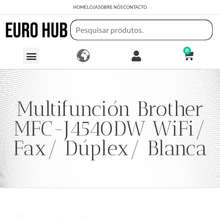
HOME
LOJA
SOBRE NÓS
CONTACTO
0
Multifunción Brother
MFC-J4540DW WiFi/
Fax/ Dúplex/ Blanca