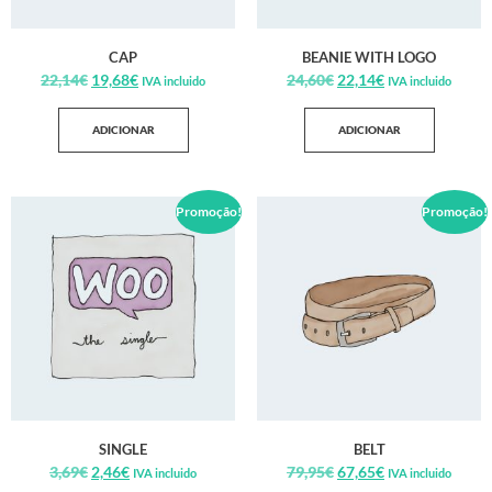
CAP
BEANIE WITH LOGO
22,14
€
19,68
€
24,60
€
22,14
€
IVA incluido
IVA incluido
ADICIONAR
ADICIONAR
Promoção!
Promoção!
SINGLE
BELT
3,69
€
2,46
€
79,95
€
67,65
€
IVA incluido
IVA incluido